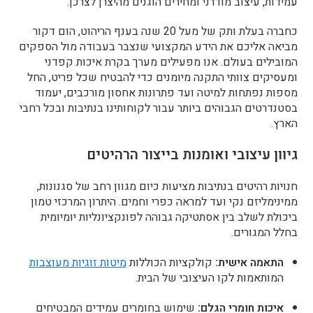
עמידות, עיצוב מודרני ומחירים הוגנים מהיצרן לצרכן.
כחברה בעלת ותק של מעל 20 שנה בענף הריהוט, הום דקור
מביאה אליכם את הידע המקצועי שנצבר בעבודה מול הספקים
המובילים בעולם. אנו מפעילים מערך בקרת איכות קפדני
ומעסיקים צוותי התקנה מיומנים כדי להבטיח שכל פריט, החל
מספות נפתחות למיטה ועד פתרונות אחסון מורכבים, יעמוד
בסטנדרטים הגבוהים ביותר עבור לקוחותינו בנתיבות ובכל רחבי
הארץ.
גיוון עיצובי ואומנות בייצור הרהיטים
חנויות רהיטים בנתיבות מציעות כיום מגוון רחב של סגנונות,
ממינימליזם נקי ועד למראה כפרי וחמים. היתרון המרכזי טמון
ביכולת לשלב בין אסתטיקה גבוהה לפונקציונליות יומיומית
בחלל המגורים.
התאמה אישית:
קולקציות הכוללות
מיטות זוגיות מעוצבות
המותאמות לקו העיצובי של הבית.
איכות חומרי הגלם:
שימוש בחומרים עמידים המבטיחים