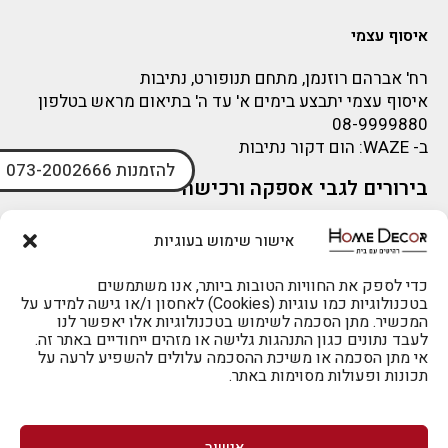
איסוף עצמי
רח' אברהם רוזנמן, מתחם תנופורט, נתיבות
איסוף עצמי יתבצע בימים א' עד ה' בתיאום מראש בטלפון
08-9999880
ב-
WAZE
: הום דקור נתיבות
להזמנות 073-2002666
בירורים לגבי אספקה ורכישה
בירור לגבי אספקה -ניתן לפנות למייל:
sigal@home-decor.co.il
אישור שימוש בעוגיות
פניות לפני רכישה – ניתן לפנות למייל: omer@home-
decor.co.il
כדי לספק את החוויות הטובות ביותר, אנו משתמשים
בטכנולוגיות כמו עוגיות (Cookies) לאחסון ו/או גישה למידע על
המכשיר. מתן הסכמה לשימוש בטכנולוגיות אלו יאפשר לנו
לעבד נתונים כגון התנהגות גלישה או מזהים ייחודיים באתר זה.
אי מתן הסכמה או משיכת ההסכמה עלולים להשפיע לרעה על
תכונות ופעולות מסוימות באתר.
לרכישה טלפונית: 073-2002666
אישור