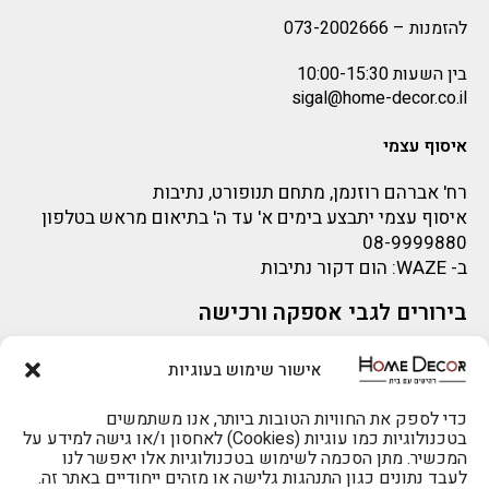
להזמנות –
073-2002666
בין השעות 10:00-15:30
sigal@home-decor.co.il
איסוף עצמי
רח' אברהם רוזנמן, מתחם תנופורט, נתיבות
איסוף עצמי יתבצע בימים א' עד ה' בתיאום מראש בטלפון
08-9999880
ב-
WAZE
: הום דקור נתיבות
בירורים לגבי אספקה ורכישה
בירור לגבי אספקה -ניתן לפנות למייל:
sigal@home-decor.co.il
אישור שימוש בעוגיות
פניות לפני רכישה – ניתן לפנות למייל: omer@home-
decor.co.il
כדי לספק את החוויות הטובות ביותר, אנו משתמשים
בטכנולוגיות כמו עוגיות (Cookies) לאחסון ו/או גישה למידע על
המכשיר. מתן הסכמה לשימוש בטכנולוגיות אלו יאפשר לנו
להזמנות 073-2002666
לעבד נתונים כגון התנהגות גלישה או מזהים ייחודיים באתר זה.