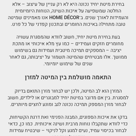
בחירת מיטת יחיד נכונה היא לא רק עניין של עיצוב – אלא
החלטה שמשפיעה על איכות השינה, הנוחות היומיומית
והעמידות לאורך שנים. ב־
HOME DÉCOR
אנו מאמינים שמיטה
טובה מתחילה באיכות החומרים ובתכנון קפדני של כל פרט.
בעת בחירת מיטת יחיד, חשוב לוודא שהמסגרת עשויה
מחומרים חזקים ועמידים – כמו עץ מלא איכותי או מתכת
יציבה – המספקים תמיכה מיטבית ועמידות גם בשימוש
ממושך. אלו מבטיחים שהמיטה תשמור על יציבותה, גם לאחר
שנים של שימוש יומיומי.
התאמה מושלמת בין המיטה למזרן
המזרן הוא לב המיטה, ולכן יש לבחור מזרן התואם בדיוק
למסגרת. בין אם מדובר במיטת יחיד למבוגרים או לילדים, חשוב
לבחור מזרן המספק תמיכה נכונה לגב ומונע לחצים מיותרים.
בדקו את איכות הספוגים, המבנה הפנימי ואת דרגת הקשיחות,
כדי לוודא שתקבלו נוחות מרבית ושינה איכותית. כמו כן, כדאי
לבחור בכיסוי עמיד, נעים למגע וקל לניקוי – שיבטיח עמידות