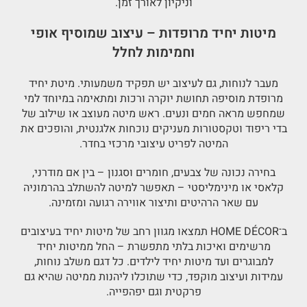
וניקיון לאורך זמן.
מיטות יחיד מרופדות – עיצוב שמוסיף אופי
וחמימות לחלל
מעבר לנוחות, גם לעיצוב יש תפקיד משמעותי. מיטת יחיד
מרופדת מוסיפה תחושת יוקרה ורכות ומתאימה במיוחד למי
שמחפש מראה חמים ונעים. ראש מיטה מעוצב או שילוב של
בדי ריפוד וטקסטורות מעניקים נוכחות אלגנטית, והופכים את
המיטה לפריט עיצובי מרכזי בחדר.
בחירה נכונה של צבעים, חומרים וסגנון – בין אם מודרני,
קלאסי או מינימליסטי – תאפשר למיטה להשתלב בהרמוניה
עם שאר הרהיטים ותיצור אווירה רגועה ומזמינה.
ב־HOME DÉCOR תמצאו מגוון רחב של מיטות יחיד בעיצובים
מרשימים ואיכות בלתי מתפשרת – החל ממיטות יחיד
למבוגרים ועד מיטות יחיד לילדים. כל דגם משלב נוחות,
עמידות ועיצוב מוקפד, כדי שתוכלו ליהנות ממיטה שהיא גם
פרקטית וגם יפהפייה.