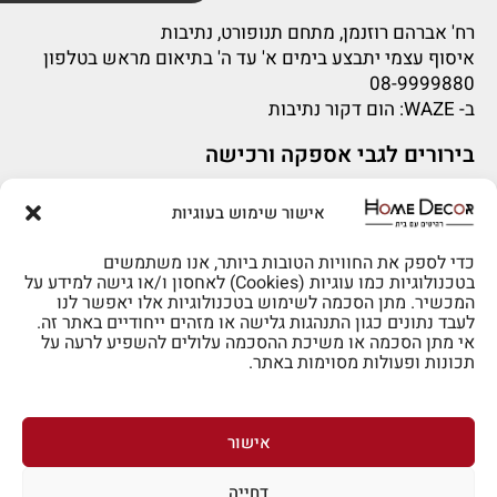
רח' אברהם רוזנמן, מתחם תנופורט, נתיבות
איסוף עצמי יתבצע בימים א' עד ה' בתיאום מראש בטלפון
08-9999880
ב-
WAZE
: הום דקור נתיבות
בירורים לגבי אספקה ורכישה
בירור לגבי אספקה -ניתן לפנות למייל:
sigal@home-decor.co.il
אישור שימוש בעוגיות
פניות לפני רכישה – ניתן לפנות למייל: omer@home-
decor.co.il
כדי לספק את החוויות הטובות ביותר, אנו משתמשים
בטכנולוגיות כמו עוגיות (Cookies) לאחסון ו/או גישה למידע על
המכשיר. מתן הסכמה לשימוש בטכנולוגיות אלו יאפשר לנו
לעבד נתונים כגון התנהגות גלישה או מזהים ייחודיים באתר זה.
אי מתן הסכמה או משיכת ההסכמה עלולים להשפיע לרעה על
תכונות ופעולות מסוימות באתר.
לרכישה טלפונית: 073-2002666
אישור
דחייה