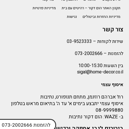
תקנון האתר הום דקור – רהיטים עם בית
מדיניות פרטיות
מדיניות החזרות וביטולים
נגישות
צור קשר
שירות לקוחות –
03-9523333
להזמנות –
073-2002666
בין השעות 10:00-15:30
sigal@home-decor.co.il
איסוף עצמי
רח' אברהם רוזנמן, מתחם תנופורט, נתיבות
איסוף עצמי יתבצע בימים א' עד ה' בתיאום מראש בטלפון
08-9999880
ב-
WAZE
: הום דקור נתיבות
להזמנות 073-2002666
בירורים לגבי אספקה ורכישה