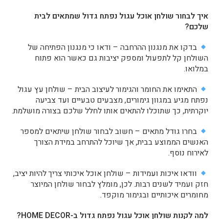
איך לבחור שולחן אוכל עגול נפתח גדול שמתאים לבית
שלכם?
בדקו את מנגנון ההרחבה – ודאו כי מנגנון הפתיחה של
השולחן קל לתפעול ומספק יציבות גם כאשר הוא פתוח
במלואו.
התאימו את החומר והגימור לעיצוב הבית – שולחן עץ עגול
נפתח מגיע במגוון גימורים, מצבעים טבעיים ועד צביעה
יוקרתית, כך שתוכלו להתאים אותו לחלל שלכם בצורה מושלמת.
בחרו גודל מתאים – חשוב לבחור שולחן שיתאים למספר
האנשים הממוצע בבית, אך שיוכל להתרחב במידת הצורך
לאירוח נוסף.
וודאו איכות ועמידות – שולחן אוכל איכותי צריך להיות יציב,
חזק ועמיד לשנים רבות. לכן, מומלץ לבחור שולחן המיוצר
מחומרים איכותיים ובגימור מוקפד.
למה לקנות שולחן אוכל עגול נפתח גדול ב-
HOME DECOR
?