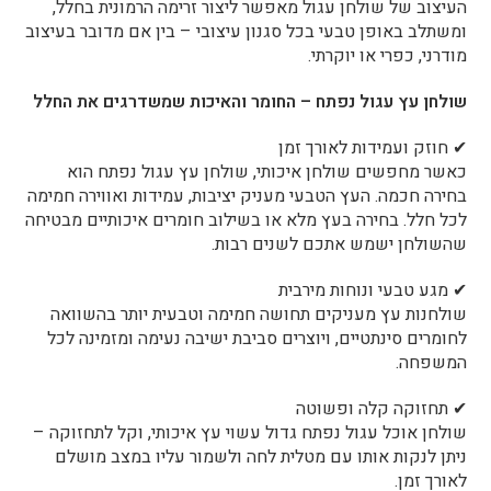
העיצוב של שולחן עגול מאפשר ליצור זרימה הרמונית בחלל,
ומשתלב באופן טבעי בכל סגנון עיצובי – בין אם מדובר בעיצוב
מודרני, כפרי או יוקרתי.
שולחן עץ עגול נפתח – החומר והאיכות שמשדרגים את החלל
✔ חוזק ועמידות לאורך זמן
כאשר מחפשים שולחן איכותי, שולחן עץ עגול נפתח הוא
בחירה חכמה. העץ הטבעי מעניק יציבות, עמידות ואווירה חמימה
לכל חלל. בחירה בעץ מלא או בשילוב חומרים איכותיים מבטיחה
שהשולחן ישמש אתכם לשנים רבות.
✔ מגע טבעי ונוחות מירבית
שולחנות עץ מעניקים תחושה חמימה וטבעית יותר בהשוואה
לחומרים סינתטיים, ויוצרים סביבת ישיבה נעימה ומזמינה לכל
המשפחה.
✔ תחזוקה קלה ופשוטה
שולחן אוכל עגול נפתח גדול עשוי עץ איכותי, וקל לתחזוקה –
ניתן לנקות אותו עם מטלית לחה ולשמור עליו במצב מושלם
לאורך זמן.