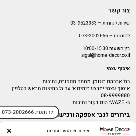
צור קשר
שירות לקוחות –
03-9523333
להזמנות –
073-2002666
בין השעות 10:00-15:30
sigal@home-decor.co.il
איסוף עצמי
רח' אברהם רוזנמן, מתחם תנופורט, נתיבות
איסוף עצמי יתבצע בימים א' עד ה' בתיאום מראש בטלפון
08-9999880
ב-
WAZE
: הום דקור נתיבות
להזמנות 073-2002666
בירורים לגבי אספקה ורכישה
בירור לגבי אספקה -ניתן לפנות למייל:
sigal@home-decor.co.il
אישור שימוש בעוגיות
פניות לפני רכישה – ניתן לפנות למייל: omer@home-