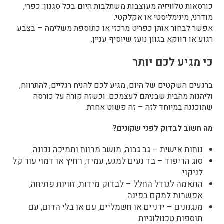
כורסאות טלוויזיה מעוצבות משתלבות היום בכל סגנון: כפרי,
מודרני, מינימליסטי או אקלקטי.
אפשר לבחור אותן כפריט מרכזי או כתוספת משלימה – בצבע
רגוע או דווקא בגוון נועז שיוסיף עניין.
כי מגיע לכם יותר
ברגעים השקטים של היום, מגיע לכם להניח רגליים, להתרווח,
וליהנות מהבית שבניתם לעצמכם. וכשזה קורה על כורסה
שתוכננה במיוחד לזה – זה פשוט אחרת.
מה חשוב לבדוק לפני שקונים?
נוחות אישית – גב גבוה, מושב מרווח ותמיכה נכונה.
סוג הריפוד – בד נעים למגע, עמיד, רחיץ או דמוי עור קל
לניקוי.
התאמה לגודל החלל – לבדוק מידות, זוויות פתיחה,
אפשרות למקם בפינה.
מנגנונים – ידניים או חשמליים, עם או בלי הדום, עם
תוספות טכנולוגיות.