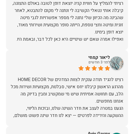
רציתי להמליץ על חווית קניה יוצאת דופן לטובה באולם התצוגה,
קיבלה אותי נטאלי הקשיבה לי ונתנה לי מקום להתבטא, לאחר
שהבינה מה הכיוון שלי נתנה לי מספר אפשרויות לגבי מיטה
זוגית ומיטה וחצי נוספת, הייתה סופר מקצועית ושירותי מאוד,
אז על שירות, יחס, מקצועיות, הקשבה, ואפילו על מחיר הוגן נתתי
ליאור קמחי
תודה.
לפני 3 חודשים
מהרגע הראשון קיבלנו יחס אישי, סבלנות, מקצועיות ושירות מכל
הלב, עם תחושה אמיתית שיש מי שמקשיב ומבין בדיוק מה
הגענו במטרה לעצב את חדר השינה שלנו, ובזכות הליווי,
ההשקעה והירידה לפרטים — יצא לנו חדר שינה פשוט מושלם,
האיכות ברמה גבוהה, העיצוב מהמם, וכל התהליך היה נעים,
Aviv Gorny