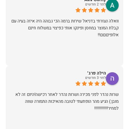
לפני 2 חודשים
אין ספק שעשינו את הבחירה הנכונה. ממליצים מכל הלב לכל מי
שמחפש ריהוט איכותי ושירות ברמה אחרת. תודה רבה!
וואלה נעזרתי בדניאל שירות ברמה הכי גבוהה היה איזה בעיה עם
קבלת המוצר במחסן ופינקו אותי כפיצוי במשלוח חינם
אלופיםםם!!
הילה פרג'
לפני 3 חודשים
שרות נהדר לפני מכירה ושרות נהדר לאחר רכישה!היום זה לא
מובן:) הגיע מהר הופתעתי לטובה מהאיכות התמורה שווה
למחיר!!!!!!!!!!!!