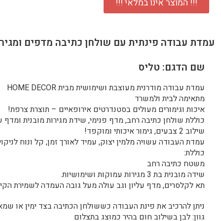
!!! המוצר אינו במלאי !!!
עמדת עבודה פינתית עם שולחן כתיבה מדפים ומגירו
שם הדגם: טליס
עמדת עבודה מודרנית מעוצבת ושימושית מבית HOME DECOR
מתאימה לבית ולמשרד
איכות וגימורים מעולים בסטנדרטים אירופאיים – תוצרת צרפת!
כוללת שולחן כתיבה רחב, מדף פנימי, שידת מגירות מובנית ומדף על
שילוב 2 צבעים, גימור איכותי ומוקפד!
עמדת העבודה עשויה מלמין יצוק, עמיד לאורך זמן, קל ונוח לניקוי.
כוללת:
משטח כתיבה רחב
שידה מובנית בת 3 מגירות עמוקות ושימושיות.
תא לקלסרים, מדף עליון וגב עולה מעל גובה העמדה לשמירת הקיר 
ניתן להרכיב את פינת העבודה כששולחן הכתיבה בצד ימין או שמא
גוון: לבן בשילוב חום בהיר כמוצג בתצלום