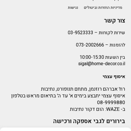
מדיניות החזרות וביטולים
נגישות
צור קשר
שירות לקוחות –
03-9523333
להזמנות –
073-2002666
בין השעות 10:00-15:30
sigal@home-decor.co.il
איסוף עצמי
רח' אברהם רוזנמן, מתחם תנופורט, נתיבות
איסוף עצמי יתבצע בימים א' עד ה' בתיאום מראש בטלפון
08-9999880
ב-
WAZE
: הום דקור נתיבות
בירורים לגבי אספקה ורכישה