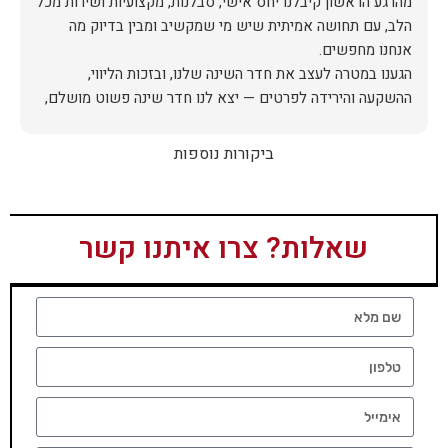
מהרגע הראשון קיבלנו יחס אישי, סבלנות, מקצועיות ושירות מכל
הלב, עם תחושה אמיתית שיש מי שמקשיב ומבין בדיוק מה
הגענו במטרה לעצב את חדר השינה שלנו, ובזכות הליווי,
ההשקעה והירידה לפרטים — יצא לנו חדר שינה פשוט מושלם,
האיכות ברמה גבוהה, העיצוב מהמם, וכל התהליך היה נעים,
ביקורות נוספות
אין ספק שעשינו את הבחירה הנכונה. ממליצים מכל הלב לכל מי
שמחפש ריהוט איכותי ושירות ברמה אחרת. תודה רבה!
שאלות? צרו איתנו קשר