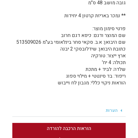
גובה מושב 48 ס"מ
** נמכר באריזת קרטון 4 יחידות
פרטי סימון מוצר:
שם המוצר ודגם: כיסא דגם חרוב
שם היבואן: א.ב. סקאי סחר בינלאומי בע"מ 513509026
כתובת היבואן: שידלובסקי 2 יבנה
ארץ ייצור: טורקיה
תכולה: 4 יח'
שלדה: לביד + מתכת
ריפוד: בד סינטטי + מילוי ספוג
הוראות ניקוי כללי: מגבון לח וייבוש
הערות
הוראות הרכבה להורדה