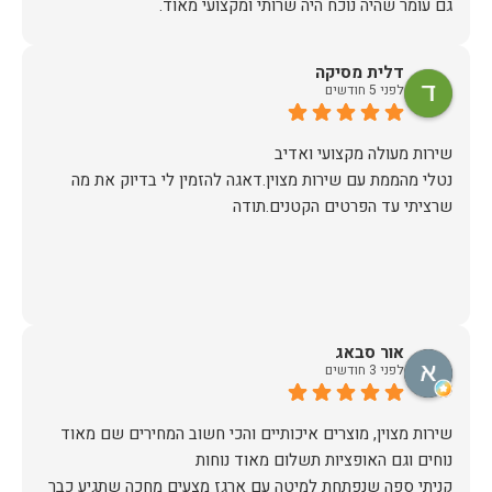
כשבוע לאחר הרכישה יצרו איתי קשר משרות הלקוחות לתאם
הגעה, יש לציין שהיו מאוד מתחשבים בלוז הצפוף שלי ותיאמו
דלית מסיקה
לפני 5 חודשים
ערב לפני ההגעה של המוביל (יובל) הוא התקשר לוודא כתובת
ופרטים ובבוקר שלמחרת הגיע עם כל הסחורה עטופה וארוזה
נטלי מהממת עם שירות מצוין.דאגה להזמין לי בדיוק את מה
תודה לכם הום דקור, אתם דוגמא ומופת לאיך חנויות צריכות
שרציתי עד הפרטים הקטנים.תודה
זכיתם ביושר בלקוחה שבטוח תחזור!
אור סבאג
לפני 3 חודשים
שירות מצוין, מוצרים איכותיים והכי חשוב המחירים שם מאוד
קניתי ספה שנפתחת למיטה עם ארגז מצעים מחכה שתגיע כבר