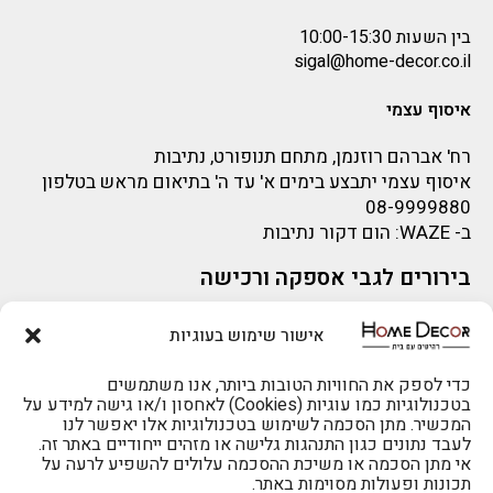
בין השעות 10:00-15:30
sigal@home-decor.co.il
איסוף עצמי
רח' אברהם רוזנמן, מתחם תנופורט, נתיבות
איסוף עצמי יתבצע בימים א' עד ה' בתיאום מראש בטלפון
08-9999880
ב-
WAZE
: הום דקור נתיבות
בירורים לגבי אספקה ורכישה
בירור לגבי אספקה -ניתן לפנות למייל:
sigal@home-decor.co.il
אישור שימוש בעוגיות
פניות לפני רכישה – ניתן לפנות למייל: omer@home-
decor.co.il
כדי לספק את החוויות הטובות ביותר, אנו משתמשים
בטכנולוגיות כמו עוגיות (Cookies) לאחסון ו/או גישה למידע על
להזמנות 073-2002666
המכשיר. מתן הסכמה לשימוש בטכנולוגיות אלו יאפשר לנו
לעבד נתונים כגון התנהגות גלישה או מזהים ייחודיים באתר זה.
אי מתן הסכמה או משיכת ההסכמה עלולים להשפיע לרעה על
תכונות ופעולות מסוימות באתר.
לרכישה טלפונית: 073-2002666