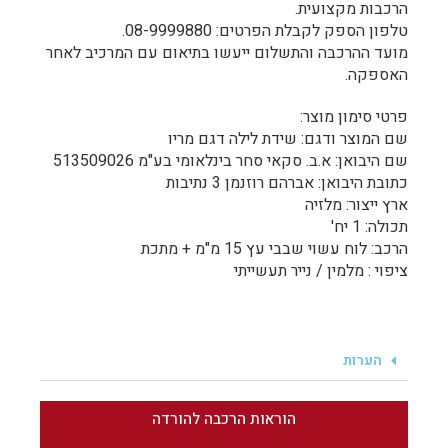
הרכבות מקצועית.
טלפון הספק לקבלת הפרטים: 08-9999880.
מועד ההרכבה והתשלום ייעשו בתיאום עם המרכיב לאחר
האספקה.
פרטי סימון מוצר:
שם המוצר ודגם: שידת לילה דגם מריו
שם היבואן: א.ב. סקאי סחר בינלאומי בע"מ 513509026
כתובת היבואן: אברהם רוזנמן 3 נתיבות
ארץ ייצור: מלזיה
תכולה: 1 יח'
הרכב: לוח עשוי שבבי עץ 15 מ"מ + מתכת
ציפוי : מלמין / נייר תעשייתי
הערות
הוראות הרכבה להורדה