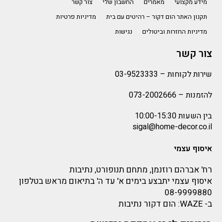
מידע מקצועי
מאמרים
החשבון שלי
צור קשר
תקנון האתר הום דקור – רהיטים עם בית
מדיניות פרטיות
מדיניות החזרות וביטולים
נגישות
צור קשר
שירות לקוחות –
03-9523333
להזמנות –
073-2002666
בין השעות 10:00-15:30
sigal@home-decor.co.il
איסוף עצמי
רח' אברהם רוזנמן, מתחם תנופורט, נתיבות
איסוף עצמי יתבצע בימים א' עד ה' בתיאום מראש בטלפון
08-9999880
ב-
WAZE
: הום דקור נתיבות