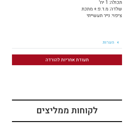
תכולה: 1 יח'
שלדה: מ.ד.פ.+ מתכת
ציפוי: נייר תעשייתי
הערות
תעודת אחריות להורדה
לקוחות ממליצים