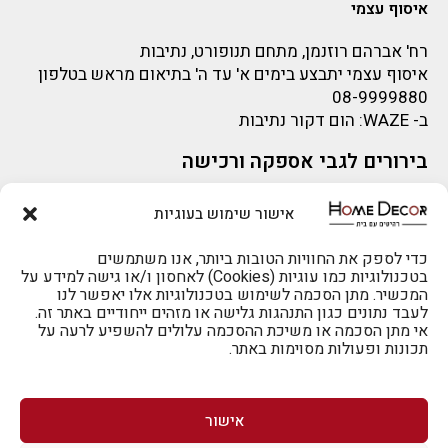
איסוף עצמי
רח' אברהם רוזנמן, מתחם תנופורט, נתיבות
איסוף עצמי יתבצע בימים א' עד ה' בתיאום מראש בטלפון
08-9999880
ב-
WAZE
: הום דקור נתיבות
בירורים לגבי אספקה ורכישה
בירור לגבי אספקה -ניתן לפנות למייל:
sigal@home-decor.co.il
אישור שימוש בעוגיות
פניות לפני רכישה – ניתן לפנות למייל: omer@home-
decor.co.il
להזמנות 073-2002666
כדי לספק את החוויות הטובות ביותר, אנו משתמשים
בטכנולוגיות כמו עוגיות (Cookies) לאחסון ו/או גישה למידע על
המכשיר. מתן הסכמה לשימוש בטכנולוגיות אלו יאפשר לנו
לעבד נתונים כגון התנהגות גלישה או מזהים ייחודיים באתר זה.
אי מתן הסכמה או משיכת ההסכמה עלולים להשפיע לרעה על
תכונות ופעולות מסוימות באתר.
לרכישה טלפונית: 073-2002666
אישור