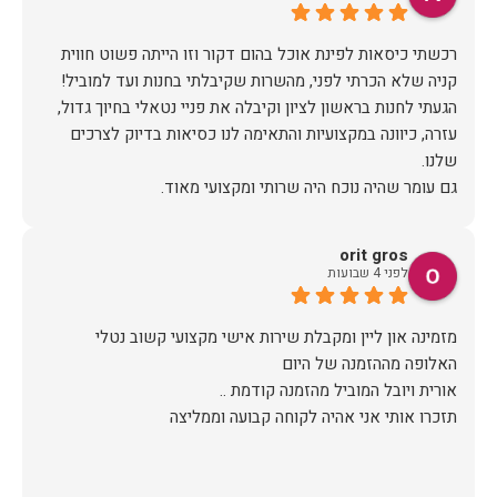
רכשתי כיסאות לפינת אוכל בהום דקור וזו הייתה פשוט חווית
הגעתי לחנות בראשון לציון וקיבלה את פניי נטאלי בחיוך גדול,
עזרה, כיוונה במקצועיות והתאימה לנו כסיאות בדיוק לצרכים
כשבוע לאחר הרכישה יצרו איתי קשר משרות הלקוחות לתאם
הגעה, יש לציין שהיו מאוד מתחשבים בלוז הצפוף שלי ותיאמו
orit gros
לפני 4 שבועות
ערב לפני ההגעה של המוביל (יובל) הוא התקשר לוודא כתובת
ופרטים ובבוקר שלמחרת הגיע עם כל הסחורה עטופה וארוזה
מזמינה און ליין ומקבלת שירות אישי מקצועי קשוב נטלי
תודה לכם הום דקור, אתם דוגמא ומופת לאיך חנויות צריכות
תזכרו אותי אני אהיה לקוחה קבועה וממליצה
זכיתם ביושר בלקוחה שבטוח תחזור!