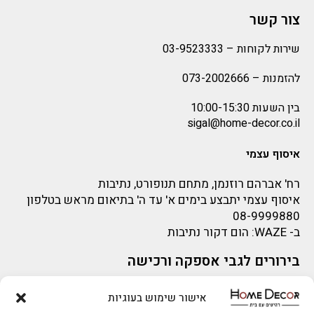
צור קשר
שירות לקוחות –
03-9523333
להזמנות –
073-2002666
בין השעות 10:00-15:30
sigal@home-decor.co.il
איסוף עצמי
רח' אברהם רוזנמן, מתחם תנופורט, נתיבות
איסוף עצמי יתבצע בימים א' עד ה' בתיאום מראש בטלפון
08-9999880
ב-
WAZE
: הום דקור נתיבות
בירורים לגבי אספקה ורכישה
בירור לגבי אספקה -ניתן לפנות למייל:
sigal@home-decor.co.il
להזמנות 073-2002666
אישור שימוש בעוגיות
פניות לפני רכישה – ניתן לפנות למייל: omer@home-