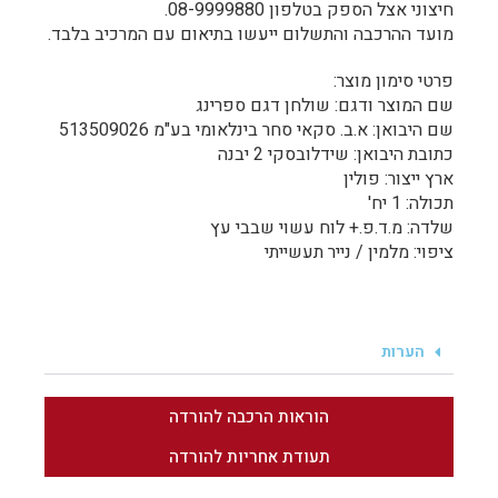
חיצוני אצל הספק בטלפון 08-9999880.
מועד ההרכבה והתשלום ייעשו בתיאום עם המרכיב בלבד.
פרטי סימון מוצר:
שם המוצר ודגם: שולחן דגם ספרינג
שם היבואן: א.ב. סקאי סחר בינלאומי בע"מ 513509026
כתובת היבואן: שידלובסקי 2 יבנה
ארץ ייצור: פולין
תכולה: 1 יח'
שלדה: מ.ד.פ.+ לוח עשוי שבבי עץ
ציפוי: מלמין / נייר תעשייתי
הערות
הוראות הרכבה להורדה
תעודת אחריות להורדה