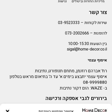
מדיניות החזרות וביטולים
נגישות
צור קשר
שירות לקוחות –
03-9523333
להזמנות –
073-2002666
בין השעות 10:00-15:30
sigal@home-decor.co.il
איסוף עצמי
רח' אברהם רוזנמן, מתחם תנופורט, נתיבות
איסוף עצמי יתבצע בימים א' עד ה' בתיאום מראש בטלפון
08-9999880
ב-
WAZE
: הום דקור נתיבות
בירורים לגבי אספקה ורכישה
בירור לגבי אספקה -ניתן לפנות למייל:
sigal@home-decor.co.il
אישור שימוש בעוגיות