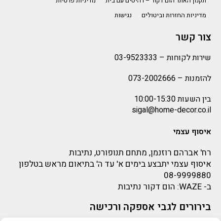
תקנון האתר הום דקור – רהיטים עם בית
מדיניות פרטיות
מדיניות החזרות וביטולים
נגישות
צור קשר
שירות לקוחות –
03-9523333
להזמנות –
073-2002666
בין השעות 10:00-15:30
sigal@home-decor.co.il
איסוף עצמי
רח' אברהם רוזנמן, מתחם תנופורט, נתיבות
איסוף עצמי יתבצע בימים א' עד ה' בתיאום מראש בטלפון
08-9999880
ב-
WAZE
: הום דקור נתיבות
בירורים לגבי אספקה ורכישה