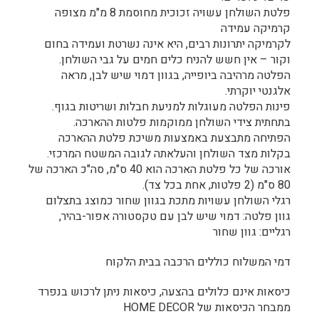
פלטת השולחן עשויה זכוכית מחוסמת 8 מ"מ מצופה
קרמיקה עמידה
לקרמיקה יתרונות רבים, היא אינה נשרטת ועמידה בחום
וקור – אין חשש להניח כלים חמים על גבי השולחן.
הפלטה מרהיבה ביופייה, בגוון דמוי שיש לבן, מראה
אלגנטי יוקרתי.
פינות הפלטה מעוגלות למניעת חבלות ושריטות בגוף.
בתחתית צידי השולחן ממוקמות פלטות ההארכה.
הפתיחה מתבצעת באמצעות משיכת פלטת ההארכה
בקלות מצד השולחן והעלאתה לגובה המשטח המרכזי.
אורכה של כל פלטת הארכה הוא 40 ס"מ, סה"כ הארכה של
80 ס"מ (2 פלטות, אחת בכל צד).
רגלי השולחן עשויות מתכת בגוון שחור כמוצג בתצלום
גוון פלטה: דמוי שיש לבן עם טקסטורה אפור-בהיר,
רגליים: גוון שחור
דמי המשלוח כוללים הרכבה בבית הלקוח
כיסאות אינם כלולים בהצעה, כיסאות ניתן לרכוש בנפרד
ממבחר הכיסאות של HOME DECOR