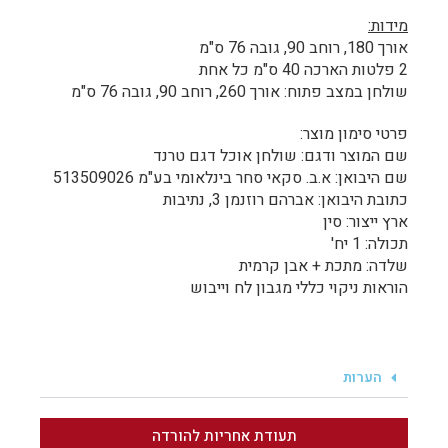
מידות:
אורך 180, רוחב 90, גובה 76 ס"מ
2 פלטות הארכה 40 ס"מ כל אחת
שולחן במצב פתוח: אורך 260, רוחב 90, גובה 76 ס"מ
פרטי סימון מוצר:
שם המוצר ודגם: שולחן אוכל דגם טרנד
שם היבואן: א.ב. סקאי סחר בינלאומי בע"מ 513509026
כתובת היבואן: אברהם רוזנמן 3, נתיבות
ארץ ייצור: סין
תכולה: 1 יח'
שלדה: מתכת + אבן קרמית
הוראות ניקוי כללי מגבון לח וייבוש
הערות
תעודת אחריות להורדה