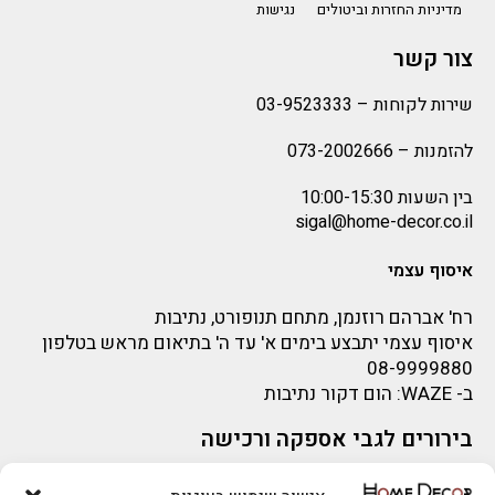
מדיניות החזרות וביטולים
נגישות
צור קשר
שירות לקוחות –
03-9523333
להזמנות –
073-2002666
בין השעות 10:00-15:30
sigal@home-decor.co.il
איסוף עצמי
רח' אברהם רוזנמן, מתחם תנופורט, נתיבות
איסוף עצמי יתבצע בימים א' עד ה' בתיאום מראש בטלפון
08-9999880
ב-
WAZE
: הום דקור נתיבות
בירורים לגבי אספקה ורכישה
בירור לגבי אספקה -ניתן לפנות למייל:
sigal@home-decor.co.il