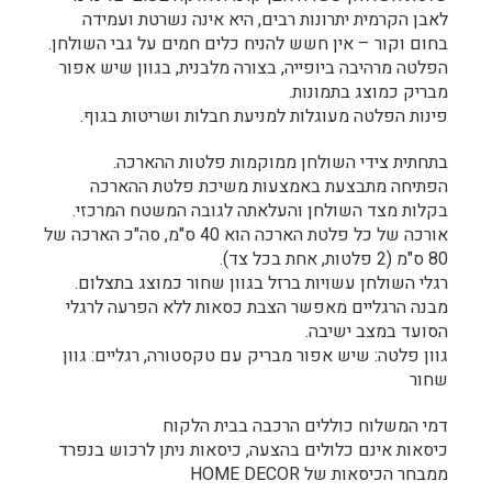
לאבן הקרמית יתרונות רבים, היא אינה נשרטת ועמידה
בחום וקור – אין חשש להניח כלים חמים על גבי השולחן.
הפלטה מרהיבה ביופייה, בצורה מלבנית, בגוון שיש אפור
מבריק כמוצג בתמונות.
פינות הפלטה מעוגלות למניעת חבלות ושריטות בגוף.
בתחתית צידי השולחן ממוקמות פלטות ההארכה.
הפתיחה מתבצעת באמצעות משיכת פלטת ההארכה
בקלות מצד השולחן והעלאתה לגובה המשטח המרכזי.
אורכה של כל פלטת הארכה הוא 40 ס"מ, סה"כ הארכה של
80 ס"מ (2 פלטות, אחת בכל צד).
רגלי השולחן עשויות ברזל בגוון שחור כמוצג בתצלום.
מבנה הרגליים מאפשר הצבת כסאות ללא הפרעה לרגלי
הסועד במצב ישיבה.
גוון פלטה: שיש אפור מבריק עם טקסטורה, רגליים: גוון
שחור
דמי המשלוח כוללים הרכבה בבית הלקוח
כיסאות אינם כלולים בהצעה, כיסאות ניתן לרכוש בנפרד
ממבחר הכיסאות של HOME DECOR