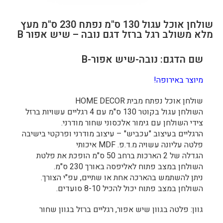
שולחן אוכל עגול 130 ס"מ נפתח 230 ס"מ מעץ
מלא משולב רגל ברזל דגם נובה – שיש אפור B
שם הדגם: נובה-שיש אפור-B
מיוצר באירופה!
שולחן אוכל נפתח מבית HOME DECOR
השולחן עגול בקוטר 130 ס"מ עם 4 רגליים עשויות ברזל
צידי השולחן עם גימור אלכסוני שחור מודרני.
הרגליים בעיצוב "עכביש" – עיצוב מודרני ופרקטי בישיבה
פלטה עליונה עשויה מ.ד.פ. MDF איכותי
הגדלה של 2 הארכות ברחב 50 ס"מ הופכת את פלטת
השולחן במצב פתוח לאליפסה באורך 230 ס"מ.
ניתן להשתמש בהארכה אחת או שתיים, עפ"י הצורך.
השולחן במצב פתוח יכול להכיל 8-10 סועדים.
גוון: פלטה בגוון שיש אפור, רגליים ברזל בגוון שחור