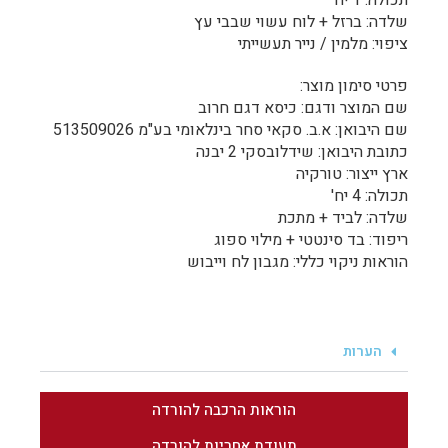
תכולה: 1 יח'
שלדה: ברזל + לוח עשוי שבבי עץ
ציפוי: מלמין / נייר תעשייתי
פרטי סימון מוצר:
שם המוצר ודגם: כיסא דגם חרוב
שם היבואן: א.ב. סקאי סחר בינלאומי בע"מ 513509026
כתובת היבואן: שידלובסקי 2 יבנה
ארץ ייצור: טורקיה
תכולה: 4 יח'
שלדה: לביד + מתכת
ריפוד: בד סינטטי + מילוי ספוג
הוראות ניקוי כללי: מגבון לח וייבוש
הערות
הוראות הרכבה להורדה
תעודת אחריות להורדה