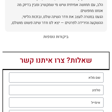
הלב, עם תחושה אמיתית שיש מי שמקשיב ומבין בדיוק מה
הגענו במטרה לעצב את חדר השינה שלנו, ובזכות הליווי,
ההשקעה והירידה לפרטים — יצא לנו חדר שינה פשוט מושלם,
האיכות ברמה גבוהה, העיצוב מהמם, וכל התהליך היה נעים,
ביקורות נוספות
אין ספק שעשינו את הבחירה הנכונה. ממליצים מכל הלב לכל מי
שמחפש ריהוט איכותי ושירות ברמה אחרת. תודה רבה!
שאלות? צרו איתנו קשר