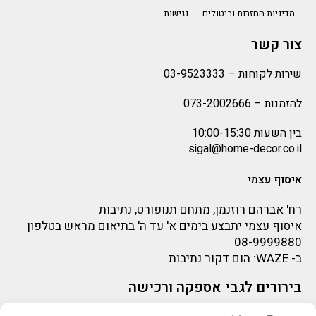
מדיניות החזרות וביטולים
נגישות
צור קשר
שירות לקוחות –
03-9523333
להזמנות –
073-2002666
בין השעות 10:00-15:30
sigal@home-decor.co.il
איסוף עצמי
רח' אברהם רוזנמן, מתחם תנופורט, נתיבות
איסוף עצמי יתבצע בימים א' עד ה' בתיאום מראש בטלפון
08-9999880
ב-
WAZE
: הום דקור נתיבות
בירורים לגבי אספקה ורכישה