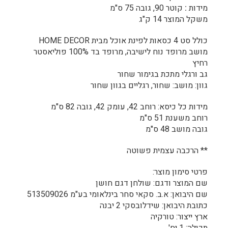
מידות
:
קוטר 90, גובה 75 ס"מ
משקל המוצר 14 ק"ג
כולל סט 4 כסאות לפינת אוכל מבית HOME DECOR
מושב מרופד נוח לישיבה, מרופד בד 100% פוליאסטר
רחיץ
גב ורגלי מתכת בגימור שחור
גוון: מושב: שחור, רגליים בגוון שחור
מידות כל כיסא: רוחב 42, עומק 42, גובה 82 ס"מ
רוחב משענת 51 ס"מ
גובה מושב 48 ס"מ
** הרכבה עצמית פשוטה
פרטי סימון מוצר:
שם המוצר ודגם: שולחן דגם חושן
שם היבואן: א.ב. סקאי סחר בינלאומי בע"מ 513509026
כתובת היבואן: שידלובסקי 2 יבנה
ארץ ייצור: טורקיה