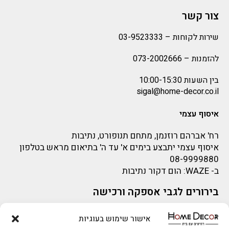
צור קשר
שירות לקוחות –
03-9523333
להזמנות –
073-2002666
בין השעות 10:00-15:30
sigal@home-decor.co.il
איסוף עצמי
רח' אברהם רוזנמן, מתחם תנופורט, נתיבות
איסוף עצמי יתבצע בימים א' עד ה' בתיאום מראש בטלפון
08-9999880
ב-
WAZE
: הום דקור נתיבות
בירורים לגבי אספקה ורכישה
בירור לגבי אספקה -ניתן לפנות למייל:
sigal@home-decor.co.il
אישור שימוש בעוגיות
פניות לפני רכישה – ניתן לפנות למייל: omer@home-
להזמנות 073-2002666