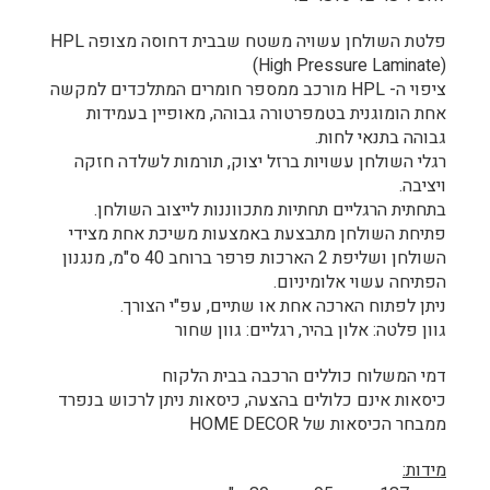
פלטת השולחן עשויה משטח שבבית דחוסה מצופה HPL
(High Pressure Laminate)
ציפוי ה- HPL מורכב ממספר חומרים המתלכדים למקשה
אחת הומוגנית בטמפרטורה גבוהה, מאופיין בעמידות
גבוהה בתנאי לחות.
רגלי השולחן עשויות ברזל יצוק, תורמות לשלדה חזקה
ויציבה.
בתחתית הרגליים תחתיות מתכווננות לייצוב השולחן.
פתיחת השולחן מתבצעת באמצעות משיכת אחת מצידי
השולחן ושליפת 2 הארכות פרפר ברוחב 40 ס"מ, מנגנון
הפתיחה עשוי אלומיניום.
ניתן לפתוח הארכה אחת או שתיים, עפ"י הצורך.
גוון פלטה: אלון בהיר, רגליים: גוון שחור
דמי המשלוח כוללים הרכבה בבית הלקוח
כיסאות אינם כלולים בהצעה, כיסאות ניתן לרכוש בנפרד
ממבחר הכיסאות של HOME DECOR
מידות: