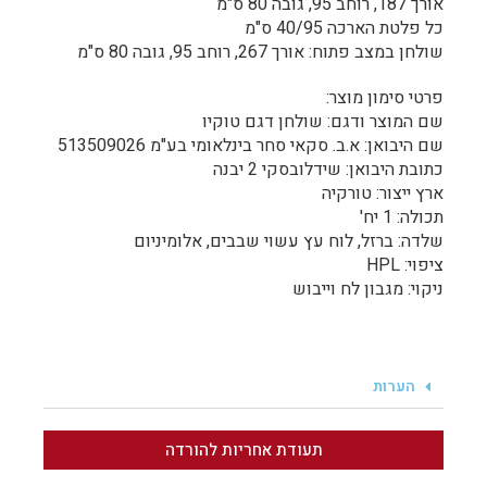
אורך 187, רוחב 95, גובה 80 ס"מ
כל פלטת הארכה 40/95 ס"מ
שולחן במצב פתוח: אורך 267, רוחב 95, גובה 80 ס"מ
פרטי סימון מוצר:
שם המוצר ודגם: שולחן דגם טוקיו
שם היבואן: א.ב. סקאי סחר בינלאומי בע"מ 513509026
כתובת היבואן: שידלובסקי 2 יבנה
ארץ ייצור: טורקיה
תכולה: 1 יח'
שלדה: ברזל, לוח עץ עשוי שבבים, אלומיניום
ציפוי: HPL
ניקוי: מגבון לח וייבוש
הערות
תעודת אחריות להורדה