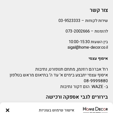
צור קשר
שירות לקוחות –
03-9523333
להזמנות –
073-2002666
בין השעות 10:00-15:30
sigal@home-decor.co.il
איסוף עצמי
רח' אברהם רוזנמן, מתחם תנופורט, נתיבות
איסוף עצמי יתבצע בימים א' עד ה' בתיאום מראש בטלפון
08-9999880
ב-
WAZE
: הום דקור נתיבות
בירורים לגבי אספקה ורכישה
בירור לגבי אספקה -ניתן לפנות למייל:
sigal@home-decor.co.il
אישור שימוש בעוגיות