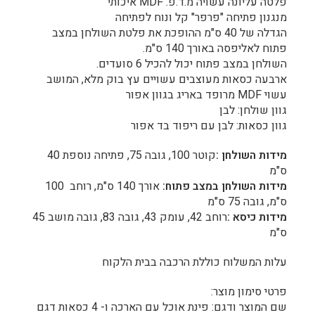
פלטה עליונה עשויה מ.ד.פ. MDF איכותי
מנגנון פתיחה "פרפר" קל ונוח לפתיחה
הגדלה של 40 ס"מ ההופכת את פלטת השולחן במצב
פתוח לאליפסה באורך 140 ס"מ.
השולחן במצב פתוח יכול להכיל 6 סועדים.
ארבעה כסאות מעוצבים עשויים עץ בוק מלא, המושב
עשוי MDF מרופד באריג בגוון אפור
גוון שולחן: לבן
גוון כסאות: לבן עם ריפוד בד אפור
מידות השולחן
:
קוטר 100, גובה 75, פתיחה נוספת 40
ס"מ
מידות השולחן במצב פתוח
:
אורך 140 ס"מ, רוחב 100
ס"מ, גובה 75 ס"מ
מידות כיסא
:
רוחב 42, עומק 43, גובה 83, גובה מושב 45
ס"מ
עלות המשלוח כוללת הרכבה בבית הלקוח
פרטי סימון מוצר:
שם המוצר ודגם: פינת אוכל עם הארכה ו- 4 כסאות דגם