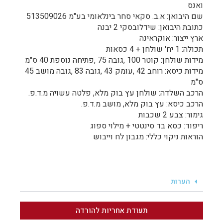
ואנס
שם היבואן: א.ב. סקאי סחר בינלאומי בע"מ 513509026
כתובת היבואן: שידלובסקי 2 יבנה
ארץ ייצור: אוקראינה
תכולה: 1 יח' שולחן + 4 כסאות
מידות שולחן: קוטר 100 ,גובה 75 ,פתיחה נוספת 40 ס"מ
מידות כיסא: רוחב 42 ,עומק 43 ,גובה 83 ,גובה מושב 45
ס"מ
הרכב השלדה: שולחן עץ בוק מלא, פלטה עשויה מ.ד.פ.
הרכב כיסא: עץ בוק מלא, מושב מ.ד.פ.
גימור: צבע 2 שכבות
ריפוד: כסא בד סינטטי + מילוי ספוג
הוראות ניקוי כללי: מגבון לח וייבוש
הערות
תעודת אחריות להורדה