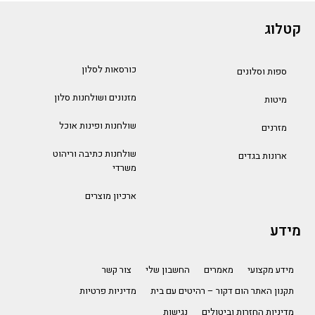
קטלוג
כורסאות לסלון
ספות וסלונים
מזנונים ושולחנות סלון
מיטות
שולחנות ופינות אוכל
מזרנים
שולחנות כתיבה וריהוט
ארונות בגדים
משרדי
ארכיון מוצרים
מידע
מידע מקצועי
מאמרים
החשבון שלי
צור קשר
תקנון האתר הום דקור – רהיטים עם בית
מדיניות פרטיות
מדיניות החזרות וביטולים
נגישות