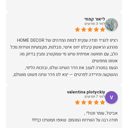
ליאור קמחי
לפני 3 חודשים
מהרגע הראשון קיבלנו יחס אישי, סבלנות, מקצועיות ושירות מכל
הלב, עם תחושה אמיתית שיש מי שמקשיב ומבין בדיוק מה
הגענו במטרה לעצב את חדר השינה שלנו, ובזכות הליווי,
ההשקעה והירידה לפרטים — יצא לנו חדר שינה פשוט מושלם,
האיכות ברמה גבוהה, העיצוב מהמם, וכל התהליך היה נעים,
valentina plotyckiy
לפני 7 חודשים
אין ספק שעשינו את הבחירה הנכונה. ממליצים מכל הלב לכל מי
שמחפש ריהוט איכותי ושירות ברמה אחרת. תודה רבה!
תודה רבה על השירות המהמם. שאפו תמשיכו כך!!!!