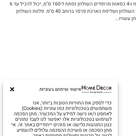
פינת אוכל נפתחת מבית HOME DECOR כולל שולחן אוכל מלבני נפתח ו-4 כסאות מרופדים השולחן נפתח ל-160 ס"מ, יכול להכיל עד 6
סועדים בנוחות פתיחת השולחן מתבצעת באמצעות משיכת אחד מצידי השולחן ושליפת הארכת פרפר ברוחב 40 ס"מ. פלטת השולחן
אישור שימוש בעוגיות
כדי לספק את החוויות הטובות ביותר, אנו
משתמשים בטכנולוגיות כמו עוגיות (Cookies)
לאחסון ו/או גישה למידע על המכשיר. מתן הסכמה
לשימוש בטכנולוגיות אלו יאפשר לנו לעבד נתונים
כגון התנהגות גלישה או מזהים ייחודיים באתר זה. אי
מתן הסכמה או משיכת ההסכמה עלולים להשפיע
לרעה על תכונות ופעולות מסוימות באתר.