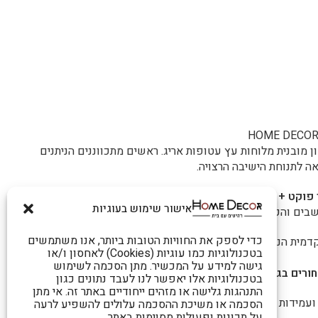
מובנית מלוחות עץ עטופות אריג. ראשים מתכווננים הניתנים
ה לתנוחת הישיבה הרצויה.
 פוקט
+
שכבת ספוג + סיבים רכים
בחלק העליון – שילוב
אישור שימוש בעוגיות
ושבים והכריות מקובעים לשלדה ואינם נשלפים.
כדי לספק את החוויות הטובות ביותר, אנו משתמשים
מית הנעה על גלגלים, בשליפת כרית השכיבה, ומאפשרת
בטכנולוגיות כמו עוגיות (Cookies) לאחסון ו/או
גישה למידע על המכשיר. מתן הסכמה לשימוש
ורים בגימור מט
, המאפשרים פתיחה חלקה ונוחה של המיטה.
בטכנולוגיות אלו יאפשר לנו לעבד נתונים כגון
התנהגות גלישה או מזהים ייחודיים באתר זה. אי מתן
ועמידות מירביים.
הסכמה או משיכת ההסכמה עלולים להשפיע לרעה
על תכונות ופעולות מסוימות באתר.