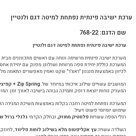
ערכת ישיבה פינתית נפתחת למיטה דגם ולנטיין
שם הדגם: 768-22
ערכת ישיבה פינתית נפתחת למיטה דגם ולנטיין
מערכת ישיבה פינתית מרשימה ונוחה עם ראשים מתכווננים מבית HOME DECOR
המערכת כוללת יחידת ספה מרווחת ושזלונג מפנק עם יחידת אחסון 
לכיוון באמצעות מנגנון "ראצ'ר" שקט ואמין מאפשרים התאמה מלא
המושבים עשויים שילוב איכותי במיוחד של:
Zip Spring
+ קפיצי
המעניק נוחות יוצאת דופק ותמיכה גבוהה בישיבה לאורך זמן. המ
המערכת נפתחת למיטה רחבה בקלות באמצעות משיכת המגירה הקד
שימוש יומיומי פשוט ויעיל.
רגלי הספה עשויות
פלסטיק מחוזק
, ובחלק הקדמי
גלגלי ברזל שח
השלדה עשויה
עץ אקליפטוס מלא בשילוב לוחות פליווד
, לחוזק 