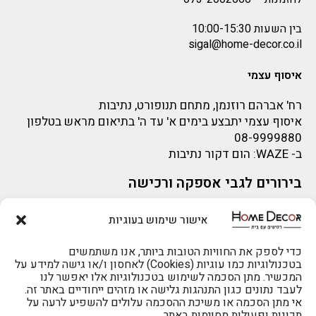
בין השעות 10:00-15:30
sigal@home-decor.co.il
איסוף עצמי
רח' אברהם רוזנמן, מתחם תנופורט, נתיבות
איסוף עצמי יתבצע בימים א' עד ה' בתיאום מראש בטלפון
08-9999880
ב-
WAZE
: הום דקור נתיבות
בירורים לגבי אספקה ורכישה
בירור לגבי אספקה -ניתן לפנות למייל:
sigal@home-decor.co.il
אישור שימוש בעוגיות
פניות לפני רכישה – ניתן לפנות למייל: omer@home-
להזמנות 073-2002666
decor.co.il
כדי לספק את החוויות הטובות ביותר, אנו משתמשים
בטכנולוגיות כמו עוגיות (Cookies) לאחסון ו/או גישה למידע על
המכשיר. מתן הסכמה לשימוש בטכנולוגיות אלו יאפשר לנו
לעבד נתונים כגון התנהגות גלישה או מזהים ייחודיים באתר זה.
אי מתן הסכמה או משיכת ההסכמה עלולים להשפיע לרעה על
תכונות ופעולות מסוימות באתר.