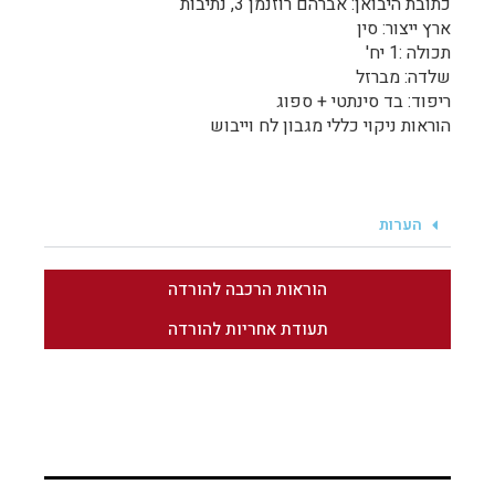
כתובת היבואן: אברהם רוזנמן 3, נתיבות
ארץ ייצור: סין
תכולה :1 יח'
שלדה: מברזל
ריפוד: בד סינתטי + ספוג
הוראות ניקוי כללי מגבון לח וייבוש
הערות
הוראות הרכבה להורדה
תעודת אחריות להורדה