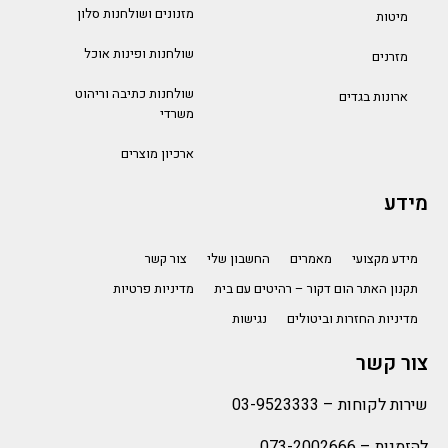
מזנונים ושולחנות סלון
מיטות
שולחנות ופינות אוכל
מזרנים
שולחנות כתיבה וריהוט
ארונות בגדים
משרדי
ארכיון מוצרים
מידע
מידע מקצועי
מאמרים
החשבון שלי
צור קשר
תקנון האתר הום דקור – רהיטים עם בית
מדיניות פרטיות
מדיניות החזרות וביטולים
נגישות
צור קשר
שירות לקוחות –
03-9523333
להזמנות –
073-2002666