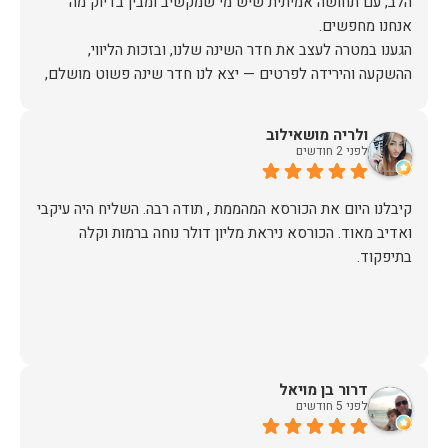
הלב, עם תחושה אמיתית שיש מי שמקשיב ומבין בדיוק מה
הגענו במטרה לעצב את חדר השינה שלנו, ובזכות הליווי,
ההשקעה והירידה לפרטים — יצא לנו חדר שינה פשוט מושלם,
האיכות ברמה גבוהה, העיצוב מהמם, וכל התהליך היה נעים,
ולריה מושאילוב
לפני 2 חודשים
אין ספק שעשינו את הבחירה הנכונה. ממליצים מכל הלב לכל מי
שמחפש ריהוט איכותי ושירות ברמה אחרת. תודה רבה!
קיבלנו היום את הכורסא המהממת , תודה רבה. השליח היה עיקבי
ואדיב מאוד. הכורסא ניראת מליון דולר נוחה ברמות וקלה
בתיפקוד.
דרור בן מויאל
לפני 5 חודשים