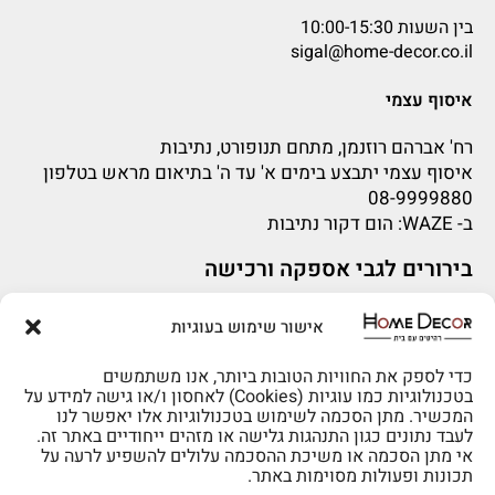
בין השעות 10:00-15:30
sigal@home-decor.co.il
איסוף עצמי
רח' אברהם רוזנמן, מתחם תנופורט, נתיבות
איסוף עצמי יתבצע בימים א' עד ה' בתיאום מראש בטלפון
08-9999880
ב-
WAZE
: הום דקור נתיבות
בירורים לגבי אספקה ורכישה
בירור לגבי אספקה -ניתן לפנות למייל:
sigal@home-decor.co.il
אישור שימוש בעוגיות
פניות לפני רכישה – ניתן לפנות למייל: omer@home-
להזמנות 073-2002666
decor.co.il
כדי לספק את החוויות הטובות ביותר, אנו משתמשים
בטכנולוגיות כמו עוגיות (Cookies) לאחסון ו/או גישה למידע על
המכשיר. מתן הסכמה לשימוש בטכנולוגיות אלו יאפשר לנו
לעבד נתונים כגון התנהגות גלישה או מזהים ייחודיים באתר זה.
אי מתן הסכמה או משיכת ההסכמה עלולים להשפיע לרעה על
תכונות ופעולות מסוימות באתר.
לרכישה טלפונית: 073-2002666