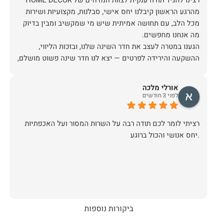
מהרגע הראשון קיבלנו יחס אישי, סבלנות, מקצועיות ושירות
מכל הלב, עם תחושה אמיתית שיש מי שמקשיב ומבין בדיוק
הגענו במטרה לעצב את חדר השינה שלנו, ובזכות הליווי,
ההשקעה והירידה לפרטים — יצא לנו חדר שינה פשוט מושלם,
האיכות ברמה גבוהה, העיצוב מהמם, וכל התהליך היה נעים,
אורלי מלכה
לפני 3 חודשים
אין ספק שעשינו את הבחירה הנכונה. ממליצים מכל הלב לכל
מי שמחפש ריהוט איכותי ושירות ברמה אחרת. תודה רבה!
רציתי לומר לכם תודה רבה על השרות המסור ועל האכפתיות
.יחס אנושי והכול ברוגע
ביקורות נוספות