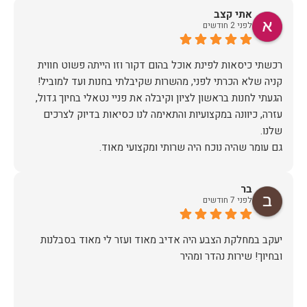
אתי קצב
לפני 2 חודשים
רכשתי כיסאות לפינת אוכל בהום דקור וזו הייתה פשוט חווית
הגעתי לחנות בראשון לציון וקיבלה את פניי נטאלי בחיוך גדול,
עזרה, כיוונה במקצועיות והתאימה לנו כסיאות בדיוק לצרכים
כשבוע לאחר הרכישה יצרו איתי קשר משרות הלקוחות לתאם
הגעה, יש לציין שהיו מאוד מתחשבים בלוז הצפוף שלי ותיאמו
בר
לפני 7 חודשים
ערב לפני ההגעה של המוביל (יובל) הוא התקשר לוודא כתובת
ופרטים ובבוקר שלמחרת הגיע עם כל הסחורה עטופה וארוזה
יעקב במחלקת הצבע היה אדיב מאוד ועזר לי מאוד בסבלנות
ובחיוך! שירות נהדר ומהיר
תודה לכם הום דקור, אתם דוגמא ומופת לאיך חנויות צריכות
זכיתם ביושר בלקוחה שבטוח תחזור!