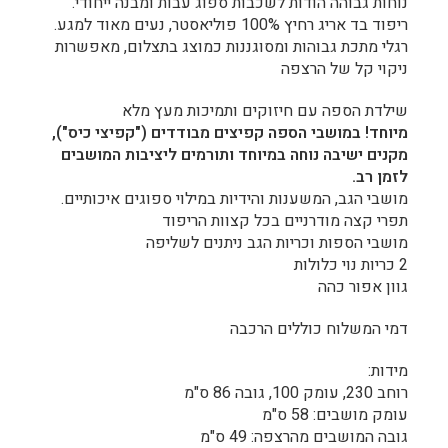
נוחות גבוהה הודות לשכבות ספוג עבות ומבנה ייחודי.
ריפוד בד אריג רחיץ 100% פוליאסטר, נעים מאוד למגע.
רגלי מתכת גבוהות ומסוגננות כמוצג בתצלום, מאפשרות
ניקוי קל של הרצפה
שילדת הספה עם חיזוקים ותמיכות מעץ מלא
מיוחד! במושבי הספה קפיצים מבודדים ("קפיצי כיס"),
מקנים ישיבה נוחה במיוחד ותורמים ליציבות המושבים
לזמן רב
.
מושבי הגב, המשענות והידיות במילוי ספוגים איכותיים.
תפרי קצה מודרניים בכל קצוות הריפוד
מושבי הספות וכריות הגב ניתנים לשליפה
2 כריות נוי כלולות
גוון אפור כהה
דמי המשלוח כוללים הרכבה
מידות:
רוחב 230, עומק 100, גובה 86 ס"מ
עומק מושבים: 58 ס"מ
גובה המושבים מהרצפה: 49 ס"מ