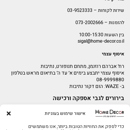
שירות לקוחות –
03-9523333
להזמנות –
073-2002666
בין השעות 10:00-15:30
sigal@home-decor.co.il
איסוף עצמי
רח' אברהם רוזנמן, מתחם תנופורט, נתיבות
איסוף עצמי יתבצע בימים א' עד ה' בתיאום מראש בטלפון
08-9999880
ב-
WAZE
: הום דקור נתיבות
בירורים לגבי אספקה ורכישה
בירור לגבי אספקה -ניתן לפנות למייל:
sigal@home-decor.co.il
אישור שימוש בעוגיות
פניות לפני רכישה – ניתן לפנות למייל: omer@home-
להזמנות 073-2002666
decor.co.il
כדי לספק את החוויות הטובות ביותר, אנו משתמשים