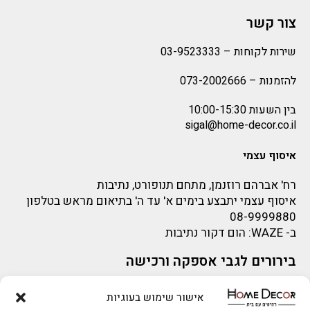
צור קשר
שירות לקוחות –
03-9523333
להזמנות –
073-2002666
בין השעות 10:00-15:30
sigal@home-decor.co.il
איסוף עצמי
רח' אברהם רוזנמן, מתחם תנופורט, נתיבות
איסוף עצמי יתבצע בימים א' עד ה' בתיאום מראש בטלפון
08-9999880
ב-
WAZE
: הום דקור נתיבות
בירורים לגבי אספקה ורכישה
בירור לגבי אספקה -ניתן לפנות למייל:
sigal@home-decor.co.il
אישור שימוש בעוגיות
פניות לפני רכישה – ניתן לפנות למייל: omer@home-
להזמנות 073-2002666