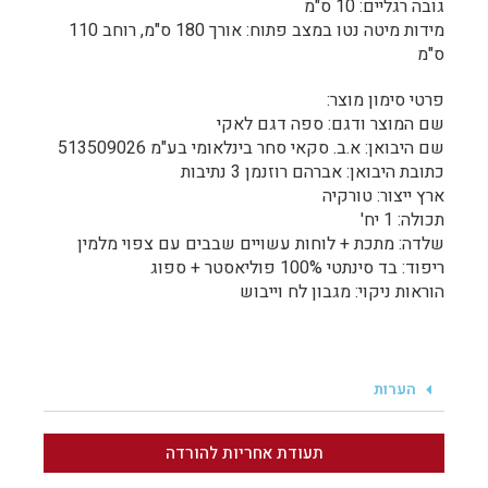
גובה רגליים: 10 ס"מ
מידות מיטה נטו במצב פתוח: אורך 180 ס"מ, רוחב 110
ס"מ
פרטי סימון מוצר:
שם המוצר ודגם: ספה דגם לאקי
שם היבואן: א.ב. סקאי סחר בינלאומי בע"מ 513509026
כתובת היבואן: אברהם רוזנמן 3 נתיבות
ארץ ייצור: טורקיה
תכולה: 1 יח'
שלדה: מתכת + לוחות עשויים שבבים עם צפוי מלמין
ריפוד: בד סינתטי 100% פוליאסטר + ספוג
הוראות ניקוי: מגבון לח וייבוש
הערות
תעודת אחריות להורדה