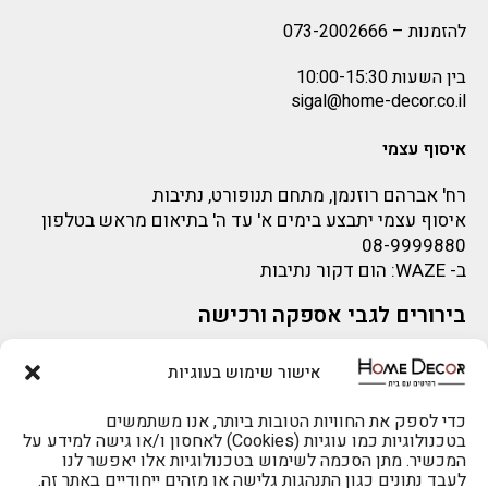
להזמנות –
073-2002666
בין השעות 10:00-15:30
sigal@home-decor.co.il
איסוף עצמי
רח' אברהם רוזנמן, מתחם תנופורט, נתיבות
איסוף עצמי יתבצע בימים א' עד ה' בתיאום מראש בטלפון
08-9999880
ב-
WAZE
: הום דקור נתיבות
בירורים לגבי אספקה ורכישה
בירור לגבי אספקה -ניתן לפנות למייל:
sigal@home-decor.co.il
אישור שימוש בעוגיות
פניות לפני רכישה – ניתן לפנות למייל: omer@home-
להזמנות 073-2002666
decor.co.il
כדי לספק את החוויות הטובות ביותר, אנו משתמשים
בטכנולוגיות כמו עוגיות (Cookies) לאחסון ו/או גישה למידע על
המכשיר. מתן הסכמה לשימוש בטכנולוגיות אלו יאפשר לנו
לעבד נתונים כגון התנהגות גלישה או מזהים ייחודיים באתר זה.