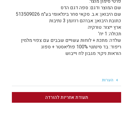
פרטי סימון מוצר:
שם המוצר ודגם: ספה דגם הדס
שם היבואן: א.ב. סקאי סחר בינלאומי בע"מ 513509026
כתובת היבואן: אברהם רוזנמן 3 נתיבות
ארץ ייצור: טורקיה
תכולה: 1 יח'
שלדה: מתכת + לוחות עשויים שבבים עם צפוי מלמין
ריפוד: בד סינתטי 100% פוליאסטר + ספוג
הוראות ניקוי: מגבון לח וייבוש
הערות
תעודת אחריות להורדה