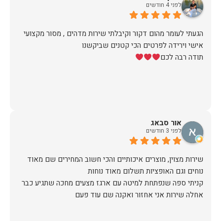
לפני 4 חודשים
ערב לפני ההגעה של המוביל (יובל) הוא התקשר לוודא כתובת
ופרטים ובבוקר שלמחרת הגיע עם כל הסחורה עטופה וארוזה
הגעתי לעומר מהום דקור וקיבלתי שירות מדהים , מסור מקצועי
תודה לכם הום דקור, אתם דוגמא ומופת לאיך חנויות צריכות
תודה רבה לכם
זכיתם ביושר בלקוחה שבטוח תחזור!
אור סבאג
לפני 3 חודשים
שירות מצוין, מוצרים איכותיים והכי חשוב המחירים שם מאוד
קניתי ספה שנפתחת למיטה עם ארגז מצעים מחכה שתגיע כבר
אחלה שירות אני אחזור ואקנה שם עוד פעם