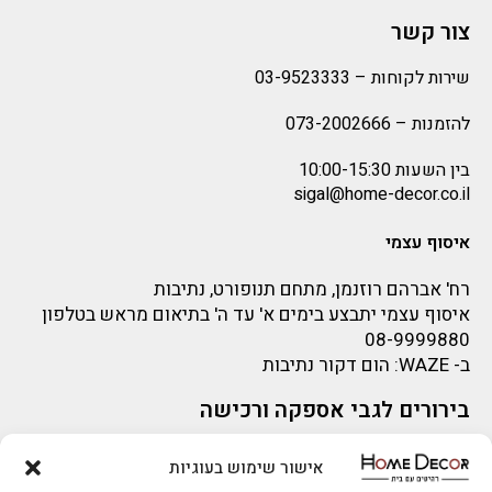
צור קשר
שירות לקוחות –
03-9523333
להזמנות –
073-2002666
בין השעות 10:00-15:30
sigal@home-decor.co.il
איסוף עצמי
רח' אברהם רוזנמן, מתחם תנופורט, נתיבות
איסוף עצמי יתבצע בימים א' עד ה' בתיאום מראש בטלפון
08-9999880
ב-
WAZE
: הום דקור נתיבות
בירורים לגבי אספקה ורכישה
בירור לגבי אספקה -ניתן לפנות למייל:
sigal@home-decor.co.il
אישור שימוש בעוגיות
פניות לפני רכישה – ניתן לפנות למייל: omer@home-
להזמנות 073-2002666