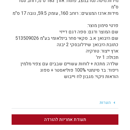
מידות מיטה נטו במצב פתוח: אורך 183 ס"מ, רוחב 103
ס"מ
מידות ארגז המצעים:: רוחב 160, עומק 59.5, גובה 17 ס"מ
פרטי סימון מוצר:
שם המוצר ודגם: ספה דגם דייזי
שם היבואן: א.ב. סקאי סחר בינלאומי בע"מ 513509026
כתובת היבואן: שידלובסקי 2 יבנה
ארץ ייצור: טורקיה
תכולה: 1 יח'
שלדה: מתכת + לוחות עשויים שבבים עם צפוי מלמין
ריפוד: בד סינתטי 100% פוליאסטר + ספוג
הוראות ניקוי: מגבון לח וייבוש
הערות
תעודת אחריות להורדה