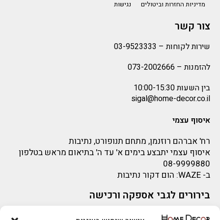
מדיניות החזרות וביטולים
נגישות
צור קשר
שירות לקוחות –
03-9523333
להזמנות –
073-2002666
בין השעות 10:00-15:30
sigal@home-decor.co.il
איסוף עצמי
רח' אברהם רוזנמן, מתחם תנופורט, נתיבות
איסוף עצמי יתבצע בימים א' עד ה' בתיאום מראש בטלפון
08-9999880
ב-
WAZE
: הום דקור נתיבות
בירורים לגבי אספקה ורכישה
בירור לגבי אספקה -ניתן לפנות למייל:
sigal@home-decor.co.il