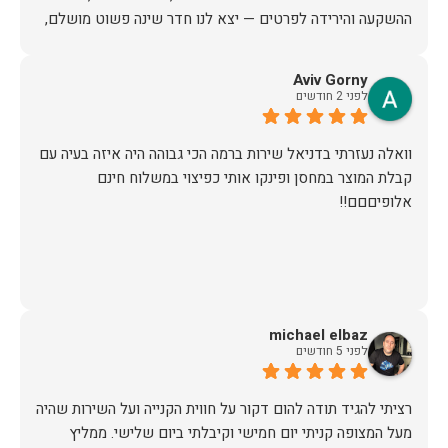
ההשקעה והירידה לפרטים — יצא לנו חדר שינה פשוט מושלם,
האיכות ברמה גבוהה, העיצוב מהמם, וכל התהליך היה נעים,
Aviv Gorny
לפני 2 חודשים
אין ספק שעשינו את הבחירה הנכונה. ממליצים מכל הלב לכל מי
שמחפש ריהוט איכותי ושירות ברמה אחרת. תודה רבה!
וואלה נעזרתי בדניאל שירות ברמה הכי גבוהה היה איזה בעיה עם
קבלת המוצר במחסן ופינקו אותי כפיצוי במשלוח חינם
אלופיםםם!!
michael elbaz
לפני 5 חודשים
רציתי להגיד תודה להום דקור על חווית הקנייה ועל השירות שהיה
מעל המצופה קניתי יום חמישי וקיבלתי ביום שלישי. ממליץ