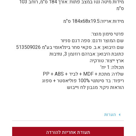
מידות מיטה נטו במצב פתוח: אורך 184 ס"מ, רוחב 103
ס"מ
מידות אריזה:184x68x19.5 ס"מ
פרטי סימון מוצר:
שם המוצר ודגם: ספה דגם סניור
שם היבואן: א.ב. סקאי סחר בינלאומי בע"מ 513509026
כתובת היבואן: אברהם רוזנמן 3, נתיבות
ארץ ייצור: טורקיה
תכולה: 1 יח'
שלדה: מתכת + MDF + לביד + PP + ABS
ריפוד: בד סינתטי 100% פוליאסטר + ספוג
הוראות ניקוי: מגבון לח וייבוש
הערות
תעודת אחריות להורדה