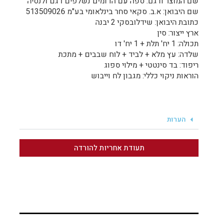
שם המוצר ודגם: ספה עם הדומים נשלפים דגם ולנסיה
שם היבואן: א.ב. סקאי סחר בינלאומי בע"מ 513509026
כתובת היבואן: שידלובסקי 2 יבנה
ארץ ייצור: סין
תכולה: 1 יח' תלת + 1 יח' דו
שלדה: עץ מלא + לביד + לוח שבבים + מתכת
ריפוד: בד סינטטי + מילוי ספוג
הוראות ניקוי כללי: מגבון לח וייבוש
הערות
תעודת אחריות להורדה