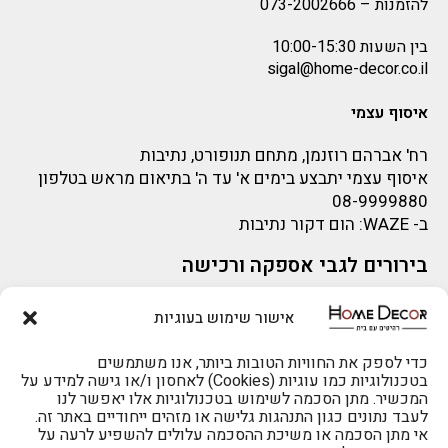
להזמנות –
073-2002666
בין השעות 10:00-15:30
sigal@home-decor.co.il
איסוף עצמי
רח' אברהם רוזנמן, מתחם תנופורט, נתיבות
איסוף עצמי יתבצע בימים א' עד ה' בתיאום מראש בטלפון
08-9999880
ב-
WAZE
: הום דקור נתיבות
בירורים לגבי אספקה ורכישה
בירור לגבי אספקה -ניתן לפנות למייל:
sigal@home-decor.co.il
אישור שימוש בעוגיות
פניות לפני רכישה – ניתן לפנות למייל: omer@home-
להזמנות 073-2002666
decor.co.il
כדי לספק את החוויות הטובות ביותר, אנו משתמשים
בטכנולוגיות כמו עוגיות (Cookies) לאחסון ו/או גישה למידע על
המכשיר. מתן הסכמה לשימוש בטכנולוגיות אלו יאפשר לנו
לעבד נתונים כגון התנהגות גלישה או מזהים ייחודיים באתר זה.
אי מתן הסכמה או משיכת ההסכמה עלולים להשפיע לרעה על