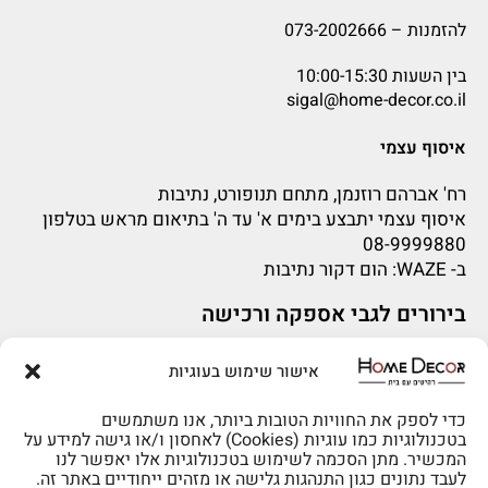
להזמנות –
073-2002666
בין השעות 10:00-15:30
sigal@home-decor.co.il
איסוף עצמי
רח' אברהם רוזנמן, מתחם תנופורט, נתיבות
איסוף עצמי יתבצע בימים א' עד ה' בתיאום מראש בטלפון
08-9999880
ב-
WAZE
: הום דקור נתיבות
בירורים לגבי אספקה ורכישה
בירור לגבי אספקה -ניתן לפנות למייל:
sigal@home-decor.co.il
אישור שימוש בעוגיות
פניות לפני רכישה – ניתן לפנות למייל: omer@home-
decor.co.il
להזמנות 073-2002666
כדי לספק את החוויות הטובות ביותר, אנו משתמשים
בטכנולוגיות כמו עוגיות (Cookies) לאחסון ו/או גישה למידע על
המכשיר. מתן הסכמה לשימוש בטכנולוגיות אלו יאפשר לנו
לעבד נתונים כגון התנהגות גלישה או מזהים ייחודיים באתר זה.