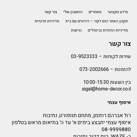
מידע מקצועי
מאמרים
החשבון שלי
צור קשר
תקנון האתר הום דקור – רהיטים עם בית
מדיניות פרטיות
מדיניות החזרות וביטולים
נגישות
צור קשר
שירות לקוחות –
03-9523333
להזמנות –
073-2002666
בין השעות 10:00-15:30
sigal@home-decor.co.il
איסוף עצמי
רח' אברהם רוזנמן, מתחם תנופורט, נתיבות
איסוף עצמי יתבצע בימים א' עד ה' בתיאום מראש בטלפון
08-9999880
ב-
WAZE
: הום דקור נתיבות