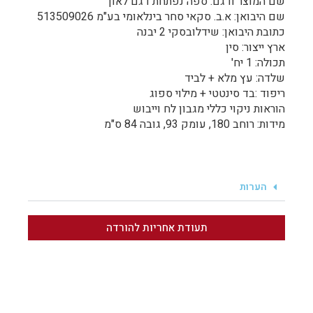
שם המוצר ודגם: ספה נפתחת דגם לאון
שם היבואן: א.ב. סקאי סחר בינלאומי בע"מ 513509026
כתובת היבואן: שידלובסקי 2 יבנה
ארץ ייצור: סין
תכולה: 1 יח'
שלדה: עץ מלא + לביד
ריפוד :בד סינטטי + מילוי ספוג
הוראות ניקוי כללי מגבון לח וייבוש
מידות: רוחב 180, עומק 93, גובה 84 ס"מ
הערות
תעודת אחריות להורדה