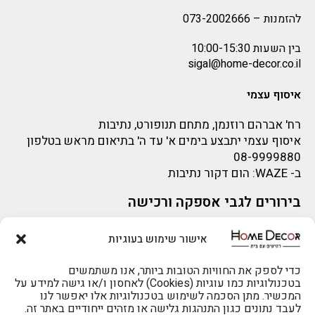
להזמנות –
073-2002666
בין השעות 10:00-15:30
sigal@home-decor.co.il
איסוף עצמי
רח' אברהם רוזנמן, מתחם תנופורט, נתיבות
איסוף עצמי יתבצע בימים א' עד ה' בתיאום מראש בטלפון
08-9999880
ב-
WAZE
: הום דקור נתיבות
בירורים לגבי אספקה ורכישה
בירור לגבי אספקה -ניתן לפנות למייל:
sigal@home-decor.co.il
אישור שימוש בעוגיות
פניות לפני רכישה – ניתן לפנות למייל: omer@home-
להזמנות 073-2002666
decor.co.il
כדי לספק את החוויות הטובות ביותר, אנו משתמשים
בטכנולוגיות כמו עוגיות (Cookies) לאחסון ו/או גישה למידע על
המכשיר. מתן הסכמה לשימוש בטכנולוגיות אלו יאפשר לנו
לעבד נתונים כגון התנהגות גלישה או מזהים ייחודיים באתר זה.