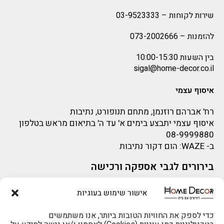
שירות לקוחות –
03-9523333
להזמנות –
073-2002666
בין השעות 10:00-15:30
sigal@home-decor.co.il
איסוף עצמי
רח' אברהם רוזנמן, מתחם תנופורט, נתיבות
איסוף עצמי יתבצע בימים א' עד ה' בתיאום מראש בטלפון
08-9999880
ב-
WAZE
: הום דקור נתיבות
בירורים לגבי אספקה ורכישה
בירור לגבי אספקה -ניתן לפנות למייל:
sigal@home-decor.co.il
אישור שימוש בעוגיות
פניות לפני רכישה – ניתן לפנות למייל: omer@home-
להזמנות 073-2002666
decor.co.il
כדי לספק את החוויות הטובות ביותר, אנו משתמשים