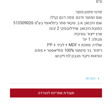
ס"מ
פרטי סימון מוצר:
שם המוצר ודגם: ספה דגם קרלו
שם היבואן: א.ב. סקאי סחר בינלאומי בע"מ 513509026
כתובת היבואן: שידלובסקי 2 יבנה
ארץ ייצור: טורקיה
תכולה: 1 יח'
שלדה: מתכת + MDF + לביד + PP
ריפוד: בד סינתטי 100% פוליאסטר + ספוג
הוראות ניקוי: מגבון לח וייבוש
הערות
תעודת אחריות להורדה