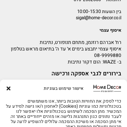
בין השעות 10:00-15:30
sigal@home-decor.co.il
איסוף עצמי
רח' אברהם רוזנמן, מתחם תנופורט, נתיבות
איסוף עצמי יתבצע בימים א' עד ה' בתיאום מראש בטלפון
08-9999880
ב-
WAZE
: הום דקור נתיבות
בירורים לגבי אספקה ורכישה
בירור לגבי אספקה -ניתן לפנות למייל:
sigal@home-decor.co.il
אישור שימוש בעוגיות
פניות לפני רכישה – ניתן לפנות למייל: omer@home-
להזמנות 073-2002666
decor.co.il
כדי לספק את החוויות הטובות ביותר, אנו משתמשים
בטכנולוגיות כמו עוגיות (Cookies) לאחסון ו/או גישה למידע על
המכשיר. מתן הסכמה לשימוש בטכנולוגיות אלו יאפשר לנו
לעבד נתונים כגון התנהגות גלישה או מזהים ייחודיים באתר זה.
אי מתן הסכמה או משיכת ההסכמה עלולים להשפיע לרעה על
תכונות ופעולות מסוימות באתר.