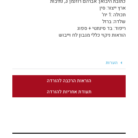
כתובת היבואן: אברהם רוזנמן 3, נתיבות
ארץ ייצור: סין
תכולה :1 יח'
שלדה: ברזל
ריפוד: בד סינתטי + ספוג
הוראות ניקוי כללי מגבון לח וייבוש
הערות
הוראות הרכבה להורדה
תעודת אחריות להורדה