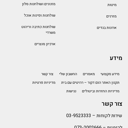
מזנונים ושולחנות סלון
מיטות
שולחנות ופינות אוכל
מזרנים
שולחנות כתיבה וריהוט
ארונות בגדים
משרדי
ארכיון מוצרים
מידע
מידע מקצועי
מאמרים
החשבון שלי
צור קשר
תקנון האתר הום דקור – רהיטים עם בית
מדיניות פרטיות
מדיניות החזרות וביטולים
נגישות
צור קשר
שירות לקוחות –
03-9523333
להזמנות –
073-2002666