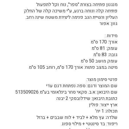
מנגנון פתיחה בצורת "ספר", נוח וקל לתפעול
פתיחה קלה ונוחה ברגע, ע"י משיכה קלה של החלק
העליון והטיית הגב פנימה ליצירת משטח שינה רחב.
גוון: אפור
מידות :
אורך: 170 ס"מ
עומק: 81 ס"מ
גובה: 83 ס"מ
עומק מושב 50 ס"מ
מיטה במצב פתוח: אורך 170 ס"מ, רוחב 105 ס"מ
פרטי סימון מוצר:
שם המוצר ודגם: ספה נפתחת דגם עדי
שם היבואן: א.ב. סקאי סחר בינלאומי בע"מ 513509026
כתובת היבואן: שידלובסקי 2 יבנה
ארץ ייצור: פולין
תכולה: 1 יח'
שלדה: עץ מלא + לביד + לוח שבבים + ברזל
ריפוד: בד סינטטי + מילוי ספוג