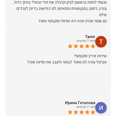
הגעתי לחנות בראשון לציון וקיבלה את פניי נטאלי בחיוך גדול,
עזרה, כיוונה במקצועיות והתאימה לנו כסיאות בדיוק לצרכים
כשבוע לאחר הרכישה יצרו איתי קשר משרות הלקוחות לתאם
הגעה, יש לציין שהיו מאוד מתחשבים בלוז הצפוף שלי ותיאמו
Tamir
לפני 7 חודשים
ערב לפני ההגעה של המוביל (יובל) הוא התקשר לוודא כתובת
ופרטים ובבוקר שלמחרת הגיע עם כל הסחורה עטופה וארוזה
אביטל עזרה לנו מאוד לבחור ולעצב את הפינת אוכל
תודה לכם הום דקור, אתם דוגמא ומופת לאיך חנויות צריכות
זכיתם ביושר בלקוחה שבטוח תחזור!
Ирина Геталова
לפני 7 חודשים