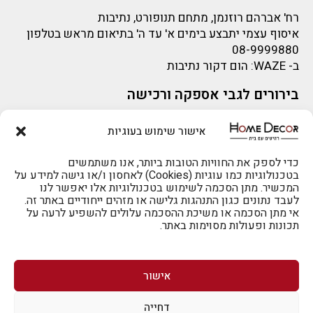
רח' אברהם רוזנמן, מתחם תנופורט, נתיבות
איסוף עצמי יתבצע בימים א' עד ה' בתיאום מראש בטלפון
08-9999880
ב-
WAZE
: הום דקור נתיבות
בירורים לגבי אספקה ורכישה
בירור לגבי אספקה -ניתן לפנות למייל:
sigal@home-decor.co.il
אישור שימוש בעוגיות
פניות לפני רכישה – ניתן לפנות למייל: omer@home-
להזמנות 073-2002666
decor.co.il
כדי לספק את החוויות הטובות ביותר, אנו משתמשים
בטכנולוגיות כמו עוגיות (Cookies) לאחסון ו/או גישה למידע על
המכשיר. מתן הסכמה לשימוש בטכנולוגיות אלו יאפשר לנו
לעבד נתונים כגון התנהגות גלישה או מזהים ייחודיים באתר זה.
אי מתן הסכמה או משיכת ההסכמה עלולים להשפיע לרעה על
תכונות ופעולות מסוימות באתר.
לרכישה טלפונית: 073-2002666
אישור
דחייה
לביטול הזמנה