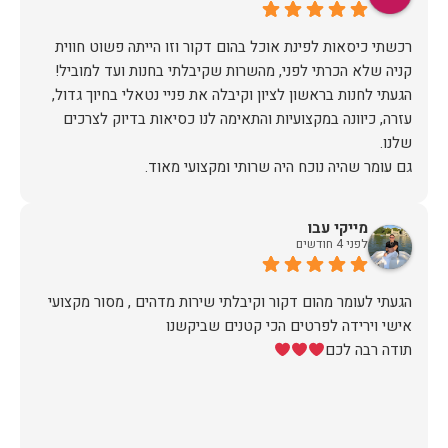
רכשתי כיסאות לפינת אוכל בהום דקור וזו הייתה פשוט חווית
הגעתי לחנות בראשון לציון וקיבלה את פניי נטאלי בחיוך גדול,
עזרה, כיוונה במקצועיות והתאימה לנו כסיאות בדיוק לצרכים
כשבוע לאחר הרכישה יצרו איתי קשר משרות הלקוחות לתאם
הגעה, יש לציין שהיו מאוד מתחשבים בלוז הצפוף שלי ותיאמו
מייקי עבו
לפני 4 חודשים
ערב לפני ההגעה של המוביל (יובל) הוא התקשר לוודא כתובת
ופרטים ובבוקר שלמחרת הגיע עם כל הסחורה עטופה וארוזה
הגעתי לעומר מהום דקור וקיבלתי שירות מדהים , מסור מקצועי
תודה לכם הום דקור, אתם דוגמא ומופת לאיך חנויות צריכות
תודה רבה לכם
זכיתם ביושר בלקוחה שבטוח תחזור!