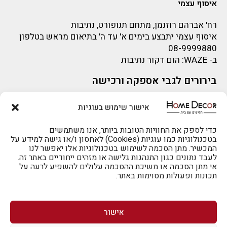
איסוף עצמי
רח' אברהם רוזנמן, מתחם תנופורט, נתיבות
איסוף עצמי יתבצע בימים א' עד ה' בתיאום מראש בטלפון
08-9999880
ב-
WAZE
: הום דקור נתיבות
בירורים לגבי אספקה ורכישה
בירור לגבי אספקה -ניתן לפנות למייל:
sigal@home-decor.co.il
אישור שימוש בעוגיות
פניות לפני רכישה – ניתן לפנות למייל: omer@home-
להזמנות 073-2002666
decor.co.il
כדי לספק את החוויות הטובות ביותר, אנו משתמשים
בטכנולוגיות כמו עוגיות (Cookies) לאחסון ו/או גישה למידע על
המכשיר. מתן הסכמה לשימוש בטכנולוגיות אלו יאפשר לנו
לעבד נתונים כגון התנהגות גלישה או מזהים ייחודיים באתר זה.
אי מתן הסכמה או משיכת ההסכמה עלולים להשפיע לרעה על
תכונות ופעולות מסוימות באתר.
לרכישה טלפונית: 073-2002666
אישור