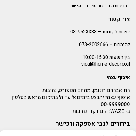
מדיניות החזרות וביטולים
נגישות
צור קשר
שירות לקוחות –
03-9523333
להזמנות –
073-2002666
בין השעות 10:00-15:30
sigal@home-decor.co.il
איסוף עצמי
רח' אברהם רוזנמן, מתחם תנופורט, נתיבות
איסוף עצמי יתבצע בימים א' עד ה' בתיאום מראש בטלפון
08-9999880
ב-
WAZE
: הום דקור נתיבות
בירורים לגבי אספקה ורכישה