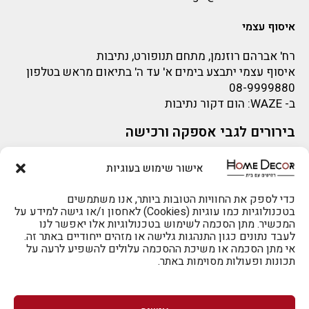
איסוף עצמי
רח' אברהם רוזנמן, מתחם תנופורט, נתיבות
איסוף עצמי יתבצע בימים א' עד ה' בתיאום מראש בטלפון
08-9999880
ב-
WAZE
: הום דקור נתיבות
בירורים לגבי אספקה ורכישה
בירור לגבי אספקה -ניתן לפנות למייל:
sigal@home-decor.co.il
אישור שימוש בעוגיות
פניות לפני רכישה – ניתן לפנות למייל: omer@home-
להזמנות 073-2002666
decor.co.il
כדי לספק את החוויות הטובות ביותר, אנו משתמשים
בטכנולוגיות כמו עוגיות (Cookies) לאחסון ו/או גישה למידע על
המכשיר. מתן הסכמה לשימוש בטכנולוגיות אלו יאפשר לנו
לעבד נתונים כגון התנהגות גלישה או מזהים ייחודיים באתר זה.
אי מתן הסכמה או משיכת ההסכמה עלולים להשפיע לרעה על
תכונות ופעולות מסוימות באתר.
לרכישה טלפונית: 073-2002666