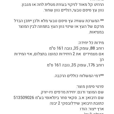
הרהיט קל מאוד לניקוי בעזרת מטלית לחה או מגבון.
גוון עץ סיסם טבעי, רגליים גוון שחור.
** המערכת עשויה עץ סיסם טבעי מלא ולכן ייתכן הבדל
מרקם של העץ או שינוי גוון העץ בתמונה לבין המוצר
במציאות.
מידות כל יחידה:
רוחב 88, עומק 35, גובה 161 ס"מ
אם מצמידים את 2 היחידות כמוצג בתצלום, אזי המידות
הן:
רוחב 176, עומק 35, גובה 161 ס"מ
**דמי המשלוח כוללים הרכבה.
פרטי סימון מוצר:
שם המוצר ודגם: יחידת מדפים ניו-יורק
שם היבואן: א.ב. סקאי סחר בינלאומי בע"מ 513509026
כתובת היבואן: שידלובסקי 2 יבנה
ארץ ייצור: הודו