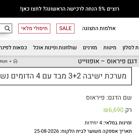
רוצים 5% הנחה לרכישה הראשונה? לחצו כאן!
אולמות התצוגה
SALE
חיסולי מלאי
 לסלון
מיטות
מזרנים
שולחנות ופינות אוכל
כסאות לפינת
>
חנות
מערכת ישיבה 3+2 מבד עם 4 הדומים נשלפים דגם פיראוס – אופווייט
שם הדגם: פיראוס
רק
6,690
₪
זמינות במלאי:
4 יחידות
תאריך אספקה משוער לבית הלקוח:
25-08-2026