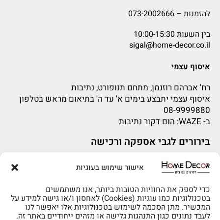
להזמנות –
073-2002666
בין השעות 10:00-15:30
sigal@home-decor.co.il
איסוף עצמי
רח' אברהם רוזנמן, מתחם תנופורט, נתיבות
איסוף עצמי יתבצע בימים א' עד ה' בתיאום מראש בטלפון
08-9999880
ב-
WAZE
: הום דקור נתיבות
בירורים לגבי אספקה ורכישה
בירור לגבי אספקה -ניתן לפנות למייל:
sigal@home-decor.co.il
אישור שימוש בעוגיות
פניות לפני רכישה – ניתן לפנות למייל: omer@home-
decor.co.il
להזמנות 073-2002666
כדי לספק את החוויות הטובות ביותר, אנו משתמשים
בטכנולוגיות כמו עוגיות (Cookies) לאחסון ו/או גישה למידע על
המכשיר. מתן הסכמה לשימוש בטכנולוגיות אלו יאפשר לנו
לעבד נתונים כגון התנהגות גלישה או מזהים ייחודיים באתר זה.