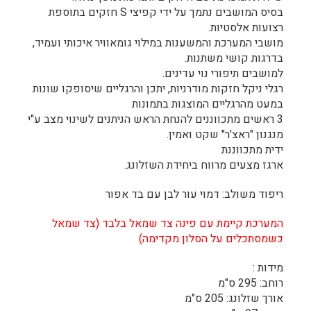
בסיס המושבים נתמך על ידי קפיצי S חזקים בתוספת
רצועות אלסטיות.
מושבי המערכת והמשענות במילוי גומאוויר איכותי ועמיד,
בדרגות קושי משתנות.
למושבים תיפורי נוי עדינים.
רגלי ניקל חזקות מודרניות, יתכן והרגליים שיסופקו שונות
במעט מהרגליים המוצגות בתמונות
3 ראשים מתכווננים להנחת הראש הניתנים לשינוי מצב ע"י
מנגנון "ראצ'ר" שקט ואמין.
ידית מתכווננת
ארגז מצעים מרווח ביחידת השזלונג.
ריפוד משולב: דמוי עור לבן עם בד אפור
המערכת קיימת עם פינה צד שמאל בלבד (צד שמאל
כשמסתכלים על הסלון מקדימה)
מידות :
רוחב: 295 ס"מ
אורך שזלונג: 205 ס"מ