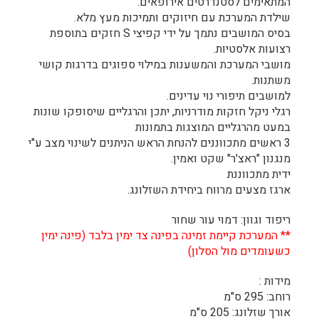
המתאימים לסטנדרטים אירופאים.
שילדת המערכת עם חיזוקים ותמיכות מעץ מלא.
בסיס המושבים נתמך על ידי קפיצי S חזקים בתוספת
רצועות אלסטיות.
מושבי המערכת והמשענות במילוי ספוגים בדרגות קושי
משתנות.
למושבים תיפורי נוי עדינים.
רגלי ניקל חזקות מודרניות, יתכן והרגליים שיסופקו שונות
במעט מהרגליים המוצגות בתמונות
3 ראשים מתכווננים להנחת הראש הניתנים לשינוי מצב ע"י
מנגנון "ראצ'ר" שקט ואמין.
ידית מתכווננת
ארגז מצעים מרווח ביחידת השזלונג.
ריפוד וגוון: דמוי עור שחור
** המערכת קיימת זמינה בפינה צד ימין בלבד (פינה ימין
כשעומדים מול הסלון)
מידות :
רוחב: 295 ס"מ
אורך שזלונג: 205 ס"מ