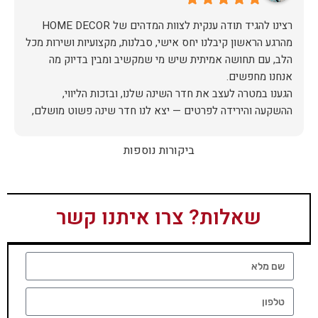
מהרגע הראשון קיבלנו יחס אישי, סבלנות, מקצועיות ושירות מכל
הלב, עם תחושה אמיתית שיש מי שמקשיב ומבין בדיוק מה
הגענו במטרה לעצב את חדר השינה שלנו, ובזכות הליווי,
ההשקעה והירידה לפרטים — יצא לנו חדר שינה פשוט מושלם,
האיכות ברמה גבוהה, העיצוב מהמם, וכל התהליך היה נעים,
ביקורות נוספות
אין ספק שעשינו את הבחירה הנכונה. ממליצים מכל הלב לכל מי
שמחפש ריהוט איכותי ושירות ברמה אחרת. תודה רבה!
שאלות? צרו איתנו קשר