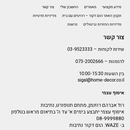
מידע מקצועי
מאמרים
החשבון שלי
צור קשר
תקנון האתר הום דקור – רהיטים עם בית
מדיניות פרטיות
מדיניות החזרות וביטולים
נגישות
צור קשר
שירות לקוחות –
03-9523333
להזמנות –
073-2002666
בין השעות 10:00-15:30
sigal@home-decor.co.il
איסוף עצמי
רח' אברהם רוזנמן, מתחם תנופורט, נתיבות
איסוף עצמי יתבצע בימים א' עד ה' בתיאום מראש בטלפון
08-9999880
ב-
WAZE
: הום דקור נתיבות