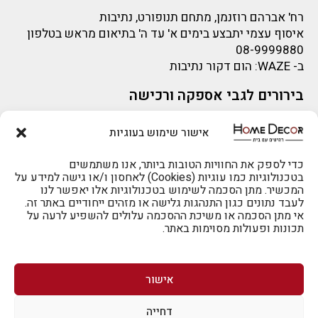
רח' אברהם רוזנמן, מתחם תנופורט, נתיבות
איסוף עצמי יתבצע בימים א' עד ה' בתיאום מראש בטלפון
08-9999880
ב-
WAZE
: הום דקור נתיבות
בירורים לגבי אספקה ורכישה
בירור לגבי אספקה -ניתן לפנות למייל:
sigal@home-decor.co.il
אישור שימוש בעוגיות
להזמנות 073-2002666
פניות לפני רכישה – ניתן לפנות למייל: omer@home-
decor.co.il
כדי לספק את החוויות הטובות ביותר, אנו משתמשים
בטכנולוגיות כמו עוגיות (Cookies) לאחסון ו/או גישה למידע על
המכשיר. מתן הסכמה לשימוש בטכנולוגיות אלו יאפשר לנו
לעבד נתונים כגון התנהגות גלישה או מזהים ייחודיים באתר זה.
אי מתן הסכמה או משיכת ההסכמה עלולים להשפיע לרעה על
תכונות ופעולות מסוימות באתר.
לרכישה טלפונית: 073-2002666
אישור
דחייה
לביטול הזמנה