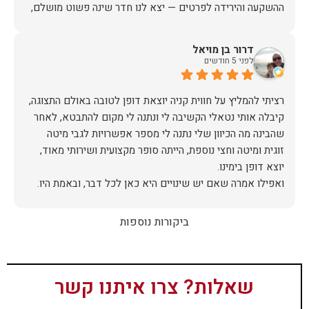
ההשקעה והירידה לפרטים — יצא לנו חדר שינה פשוט מושלם,
האיכות ברמה גבוהה, העיצוב מהמם, וכל התהליך היה נעים,
דרור בן מויאל
לפני 5 חודשים
אין ספק שעשינו את הבחירה הנכונה. ממליצים מכל הלב לכל מי
שמחפש ריהוט איכותי ושירות ברמה אחרת. תודה רבה!
רציתי להמליץ על חווית קניה יוצאת דופן לטובה באולם התצוגה,
קיבלה אותי נטאלי הקשיבה לי ונתנה לי מקום להתבטא, לאחר
שהבינה מה הכיוון שלי נתנה לי מספר אפשרויות לגבי מיטה
זוגית ומיטה וחצי נוספת, הייתה סופר מקצועית ושירותי מאוד,
אז על שירות, יחס, מקצועיות, הקשבה, ואפילו על מחיר הוגן נתתי
ביקורות נוספות
תודה.
שאלות? צרו איתנו קשר