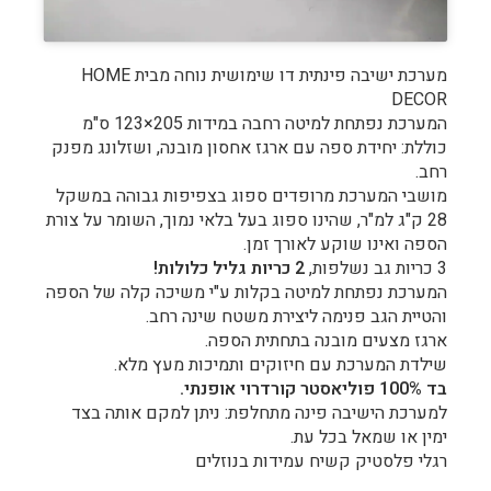
מערכת ישיבה פינתית דו שימושית נוחה מבית HOME
DECOR
המערכת נפתחת למיטה רחבה במידות 205×123 ס"מ
כוללת: יחידת ספה עם ארגז אחסון מובנה, ושזלונג מפנק
רחב.
מושבי המערכת מרופדים ספוג בצפיפות גבוהה במשקל
28 ק"ג למ"ר, שהינו ספוג בעל בלאי נמוך, השומר על צורת
הספה ואינו שוקע לאורך זמן.
3 כריות גב נשלפות,
2 כריות גליל כלולות!
המערכת נפתחת למיטה בקלות ע"י משיכה קלה של הספה
והטיית הגב פנימה ליצירת משטח שינה רחב.
ארגז מצעים מובנה בתחתית הספה.
שילדת המערכת עם חיזוקים ותמיכות מעץ מלא.
בד 100% פוליאסטר קורדרוי אופנתי.
למערכת הישיבה פינה מתחלפת: ניתן למקם אותה בצד
ימין או שמאל בכל עת.
רגלי פלסטיק קשיח עמידות בנוזלים