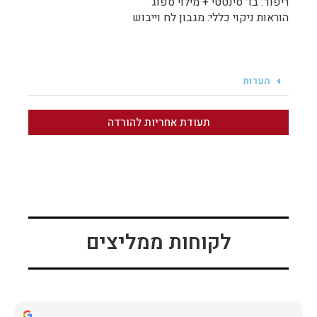
ריפוד: בד סינטטי + מילוי ספוג
הוראות ניקוי כללי: מגבון לח וייבוש
הערות
תעודת אחריות להורדה
לקוחות ממליצים