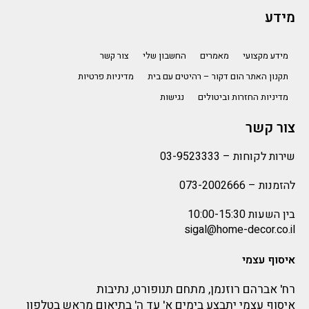
מידע
מידע מקצועי
מאמרים
החשבון שלי
צור קשר
תקנון האתר הום דקור – רהיטים עם בית
מדיניות פרטיות
מדיניות החזרות וביטולים
נגישות
צור קשר
שירות לקוחות –
03-9523333
להזמנות –
073-2002666
בין השעות 10:00-15:30
sigal@home-decor.co.il
איסוף עצמי
רח' אברהם רוזנמן, מתחם תנופורט, נתיבות
איסוף עצמי יתבצע בימים א' עד ה' בתיאום מראש בטלפון