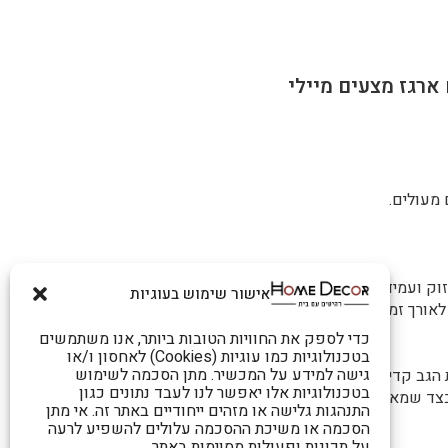
ארגז מצעים מיילי
 מעולים.
וק ועמידות גבוהה
אישור שימוש בעוגיות
אורך זמן.
כדי לספק את החוויות הטובות ביותר, אנו משתמשים
בטכנולוגיות כמו עוגיות (Cookies) לאחסון ו/או
גישה למידע על המכשיר. מתן הסכמה לשימוש
 הגב קדימה בקלות עד למצב שכיבה.
בטכנולוגיות אלו יאפשר לנו לעבד נתונים כגון
בצד שמאל.
התנהגות גלישה או מזהים ייחודיים באתר זה. אי מתן
הסכמה או משיכת ההסכמה עלולים להשפיע לרעה
על תכונות ופעולות מסוימות באתר.