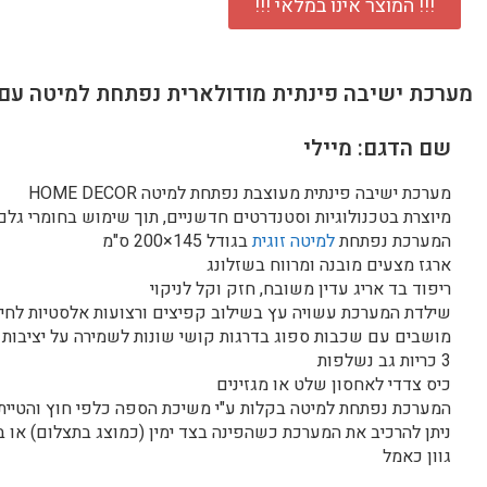
!!! המוצר אינו במלאי !!!
מערכת ישיבה פינתית מודולארית נפתחת למיטה עם 
שם הדגם: מיילי
מערכת ישיבה פינתית מעוצבת נפתחת למיטה HOME DECOR
מיוצרת בטכנולוגיות וסטנדרטים חדשניים, תוך שימוש בחומרי גלם
המערכת נפתחת
למיטה זוגית
בגודל 145×200 ס"מ
ארגז מצעים מובנה ומרווח בשזלונג
ריפוד בד אריג עדין משובח, חזק וקל לניקוי
שילדת המערכת עשויה עץ בשילוב קפיצים ורצועות אלסטיות לחיז
מושבים עם שכבות ספוג בדרגות קושי שונות לשמירה על יציבות ל
3 כריות גב נשלפות
כיס צדדי לאחסון שלט או מגזינים
המערכת נפתחת למיטה בקלות ע"י משיכת הספה כלפי חוץ והטיית
ניתן להרכיב את המערכת כשהפינה בצד ימין (כמוצג בתצלום) או 
גוון כאמל