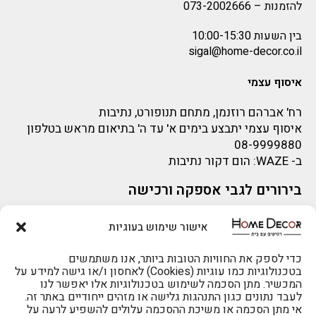
להזמנות –
073-2002666
בין השעות 10:00-15:30
sigal@home-decor.co.il
איסוף עצמי
רח' אברהם רוזנמן, מתחם תנופורט, נתיבות
איסוף עצמי יתבצע בימים א' עד ה' בתיאום מראש בטלפון
08-9999880
ב-
WAZE
: הום דקור נתיבות
בירורים לגבי אספקה ורכישה
בירור לגבי אספקה -ניתן לפנות למייל:
sigal@home-decor.co.il
אישור שימוש בעוגיות
פניות לפני רכישה – ניתן לפנות למייל: omer@home-
להזמנות 073-2002666
decor.co.il
כדי לספק את החוויות הטובות ביותר, אנו משתמשים
בטכנולוגיות כמו עוגיות (Cookies) לאחסון ו/או גישה למידע על
המכשיר. מתן הסכמה לשימוש בטכנולוגיות אלו יאפשר לנו
לעבד נתונים כגון התנהגות גלישה או מזהים ייחודיים באתר זה.
אי מתן הסכמה או משיכת ההסכמה עלולים להשפיע לרעה על