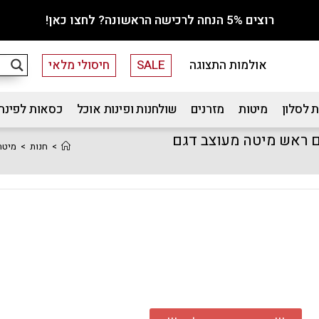
רוצים 5% הנחה לרכישה הראשונה? לחצו כאן!
אולמות התצוגה
SALE
חיסולי מלאי
 לסלון
מיטות
מזרנים
שולחנות ופינות אוכל
כסאות לפינת
קטיפתי עם ראש מיטה מעוצב דגם
>
חנות
>
מיטת רחבה 120×190 מרופדת