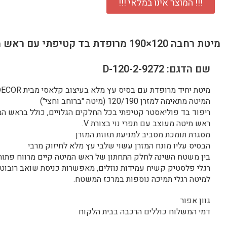
!!! המוצר אינו במלאי !!!
מיטת רחבה 120×190 מרופדת בד קטיפתי עם ראש מיטה מעוצב דגם ספיד-120
שם הדגם: 9272-D-120-2
מיטת יחיד מרופדת עם בסיס עץ מלא בעיצוב קלאסי מבית HOME DECOR
המיטה מתאימה למזרן 120/190 (מיטה "ברוחב וחצי")
ריפוד בד פוליאסטר קטיפתי בכל החלקים הגלויים, כולל בראש ה
ראש מיטה מעוצב עם תפרי נוי בצורת V.
מסגרת תומכת מסביב למניעת תזוזת המזרן
הבסיס עליו מונח המזרן עשוי שלבי עץ מלא לחיזוק מרבי
בין משטח השינה לחלק התחתון של ראש המיטה קיים מרווח פתוח בגובה
רגלי פלסטיק קשיח עמידות נוזלים, מאפשרות כניסת שואב רובוטי 
למיטה רגלי תמיכה נוספות במרכז המשטח.
גוון אפור
דמי המשלוח כוללים הרכבה בבית הלקוח