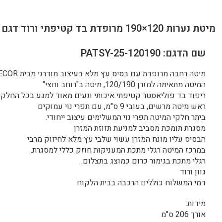
מיטת נערות 120×190 מרופדת בד קטיפתי ורוד דגם דיאניה
שם הדגם: PATSY-25-120190
מיטה רחבה מרופדת עם בסיס עץ מלא בעיצוב מודרני מבית HOME DECOR
המיטה מתאימה למזרן 120/190, מיטה ב"רוחב וחצי"
ריפוד בד פוליאסטר קטיפתי איכותי ונעים מאוד למגע בכל החלקי
ראש מיטה מרשים, בעובי 9 ס"מ, עם תפרי נוי עמוקים
ביתר חלקי המיטה תפרי נוי המשלימים עיצוב ייחודי.
מסגרת תומכת מסביב למניעת תזוזת המזרן
הבסיס עליו מונח המזרן עשוי שלבי עץ מלא לחיזוק מרבי
במרכז המיטה רגלי מתכת המעניקות חוזק כללי למסגרת.
רגלי מתכת בגימור כרום כמוצג בתצלום.
גוון ורוד
דמי המשלוח כוללים הרכבה בבית הלקוח
מידות:
אורך 206 ס"מ