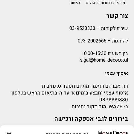
מדיניות החזרות וביטולים
נגישות
צור קשר
שירות לקוחות –
03-9523333
להזמנות –
073-2002666
בין השעות 10:00-15:30
sigal@home-decor.co.il
איסוף עצמי
רח' אברהם רוזנמן, מתחם תנופורט, נתיבות
איסוף עצמי יתבצע בימים א' עד ה' בתיאום מראש בטלפון
08-9999880
ב-
WAZE
: הום דקור נתיבות
בירורים לגבי אספקה ורכישה
בירור לגבי אספקה -ניתן לפנות למייל:
sigal@home-decor.co.il