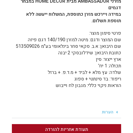
מזרני AMBASSADOR מבית HOME DECOR במבחר
דגמים
במידה ויירכש מזרן כתוספת, המשלוח ייעשה ללא
תוספת תשלום.
פרטי סימון מוצר:
שם המוצר ודגם: מיטה למזרן 140/190 דגם פיזה
שם היבואן: א.ב. סקאי סחר בינלאומי בע"מ 513509026
כתובת היבואן: שידלובסקי 2 יבנה
ארץ ייצור: סין
תכולה: 1 יח'
שלדה: עץ מלא + לביד + מ.ד.פ. + ברזל
ריפוד: בד סינתטי + ספוג
הוראות ניקוי כללי: מגבון לח וייבוש
הערות
תעודת אחריות להורדה