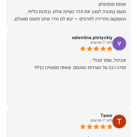
הגענו במטרה לעצב את חדר השינה שלנו, ובזכות הליווי,
ההשקעה והירידה לפרטים — יצא לנו חדר שינה פשוט מושלם,
האיכות ברמה גבוהה, העיצוב מהמם, וכל התהליך היה נעים,
valentina plotyckiy
לפני 7 חודשים
אין ספק שעשינו את הבחירה הנכונה. ממליצים מכל הלב לכל מי
שמחפש ריהוט איכותי ושירות ברמה אחרת. תודה רבה!
תודה רבה על השירות המהמם. שאפו תמשיכו כך!!!!
Tamir
לפני 7 חודשים