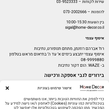
שירות לקוחות –
03-9523333
להזמנות –
073-2002666
בין השעות 10:00-15:30
sigal@home-decor.co.il
איסוף עצמי
רח' אברהם רוזנמן, מתחם תנופורט, נתיבות
איסוף עצמי יתבצע בימים א' עד ה' בתיאום מראש בטלפון
08-9999880
ב-
WAZE
: הום דקור נתיבות
בירורים לגבי אספקה ורכישה
בירור לגבי אספקה -ניתן לפנות למייל:
sigal@home-decor.co.il
אישור שימוש בעוגיות
פניות לפני רכישה – ניתן לפנות למייל: omer@home-
להזמנות 073-2002666
decor.co.il
כדי לספק את החוויות הטובות ביותר, אנו משתמשים
בטכנולוגיות כמו עוגיות (Cookies) לאחסון ו/או גישה למידע על
המכשיר. מתן הסכמה לשימוש בטכנולוגיות אלו יאפשר לנו