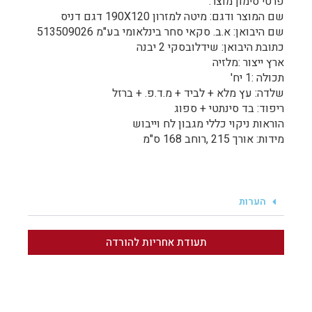
פרטי סימון מוצר:
שם המוצר ודגם: מיטה למזרון 190X120 דגם דניס
שם היבואן: א.ב. סקאי סחר בינלאומי בע"מ 513509026
כתובת היבואן: שידלובסקי 2 יבנה
ארץ ייצור :מלזיה
תכולה :1 יח'
שלדה: עץ מלא + לביד + מ.ד.פ. + ברזל
ריפוד: בד סינתטי + ספוג
הוראות ניקוי כללי מגבון לח וייבוש
מידות: אורך 215 ,רוחב 168 ס"מ
הערות
תעודת אחריות להורדה