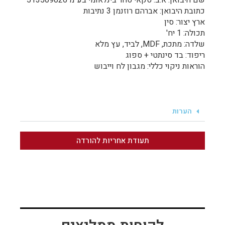
שם היבואן: א.ב. סקאי סחר בינלאומי בע"מ 513509026
כתובת היבואן: אברהם רוזנמן 3 נתיבות
ארץ יצור: סין
תכולה: 1 יח'
שלדה: מתכת, MDF, לביד, עץ מלא
ריפוד: בד סינתטי + ספוג
הוראות ניקוי כללי: מגבון לח וייבוש
הערות
תעודת אחריות להורדה