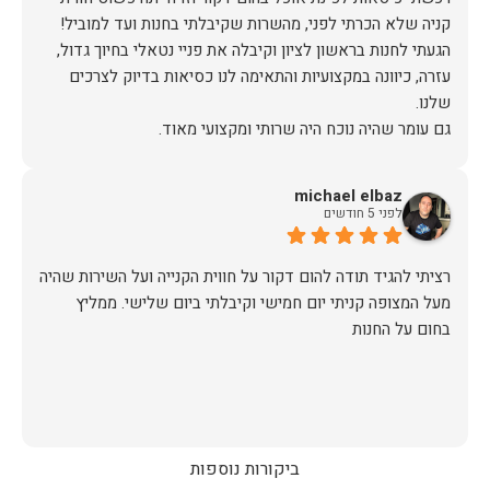
הגעתי לחנות בראשון לציון וקיבלה את פניי נטאלי בחיוך גדול,
עזרה, כיוונה במקצועיות והתאימה לנו כסיאות בדיוק לצרכים
כשבוע לאחר הרכישה יצרו איתי קשר משרות הלקוחות לתאם
הגעה, יש לציין שהיו מאוד מתחשבים בלוז הצפוף שלי ותיאמו
michael elbaz
לפני 5 חודשים
ערב לפני ההגעה של המוביל (יובל) הוא התקשר לוודא כתובת
ופרטים ובבוקר שלמחרת הגיע עם כל הסחורה עטופה וארוזה
רציתי להגיד תודה להום דקור על חווית הקנייה ועל השירות שהיה
מעל המצופה קניתי יום חמישי וקיבלתי ביום שלישי. ממליץ
תודה לכם הום דקור, אתם דוגמא ומופת לאיך חנויות צריכות
בחום על החנות
זכיתם ביושר בלקוחה שבטוח תחזור!
ביקורות נוספות