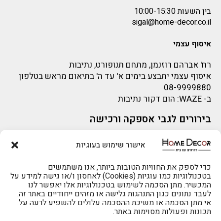
בין השעות 10:00-15:30
sigal@home-decor.co.il
איסוף עצמי
רח' אברהם רוזנמן, מתחם תנופורט, נתיבות
איסוף עצמי יתבצע בימים א' עד ה' בתיאום מראש בטלפון
08-9999880
ב-
WAZE
: הום דקור נתיבות
בירורים לגבי אספקה ורכישה
בירור לגבי אספקה -ניתן לפנות למייל:
sigal@home-decor.co.il
אישור שימוש בעוגיות
פניות לפני רכישה – ניתן לפנות למייל: omer@home-
להזמנות 073-2002666
decor.co.il
כדי לספק את החוויות הטובות ביותר, אנו משתמשים
בטכנולוגיות כמו עוגיות (Cookies) לאחסון ו/או גישה למידע על
המכשיר. מתן הסכמה לשימוש בטכנולוגיות אלו יאפשר לנו
לעבד נתונים כגון התנהגות גלישה או מזהים ייחודיים באתר זה.
אי מתן הסכמה או משיכת ההסכמה עלולים להשפיע לרעה על
תכונות ופעולות מסוימות באתר.
לרכישה טלפונית: 073-2002666